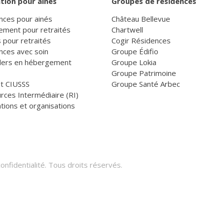
tion pour ainés
Groupes de résidences
nces pour ainés
Château Bellevue
ement pour retraités
Chartwell
 pour retraités
Cogir Résidences
nces avec soin
Groupe Édifio
llers en hébergement
Groupe Lokia
Groupe Patrimoine
et CIUSSS
Groupe Santé Arbec
rces Intermédiaire (RI)
tions et organisations
onfidentialité
. Tous droits réservés.