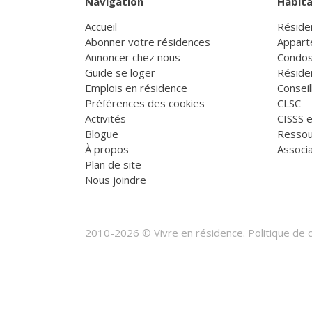
Navigation
Habita
Accueil
Réside
Abonner votre résidences
Appart
Annoncer chez nous
Condos
Guide se loger
Réside
Emplois en résidence
Consei
Préférences des cookies
CLSC
Activités
CISSS 
Blogue
Ressou
À propos
Associa
Plan de site
Nous joindre
2010-2026 © Vivre en résidence.
Politique de c