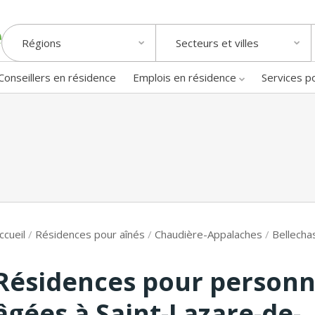
Régions
Secteurs et villes
Conseillers en résidence
Emplois en résidence
Services p
ccueil
/
Résidences pour aînés
/
Chaudière-Appalaches
/
Bellecha
Résidences pour person
âgées à Saint-Lazare-de-