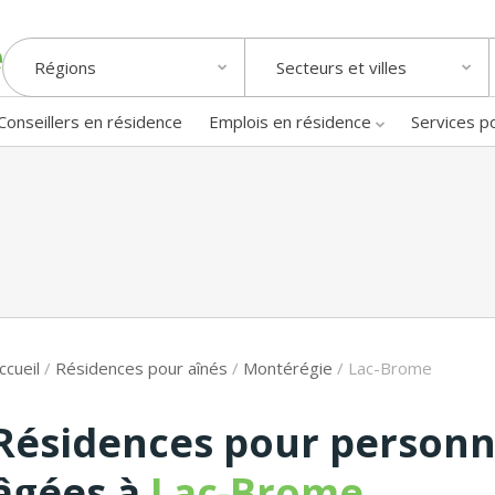
Régions
Secteurs et villes
Conseillers en résidence
Emplois en résidence
Services p
ccueil
/
Résidences pour aînés
/
Montérégie
/
Lac-Brome
Résidences pour person
âgées à
Lac-Brome