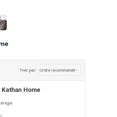
ome
Trier par:
Ordre recommandé
h Kathan Home
térégie