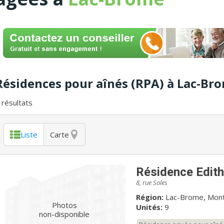
Résidences pour aînés (RPA) à Lac-Br
résultats
Liste
Carte
Résidence Edit
8, rue Soles
Région:
Lac-Brome, Mon
Photos
Unités:
9
non-disponible