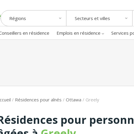
Régions
Secteurs et villes
Conseillers en résidence
Emplois en résidence
Services p
ccueil
/
Résidences pour aînés
/
Ottawa
/
Greely
Résidences pour person
âgées à
Greely