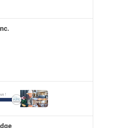
nc.
odge