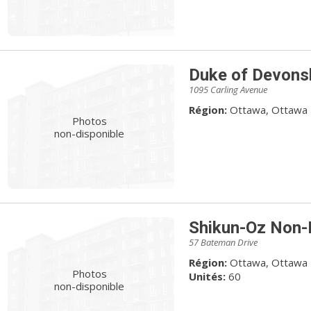
Duke of Devons
1095 Carling Avenue
Région:
Ottawa, Ottawa
Photos
non-disponible
Shikun-Oz Non-P
57 Bateman Drive
Région:
Ottawa, Ottawa
Photos
Unités:
60
non-disponible