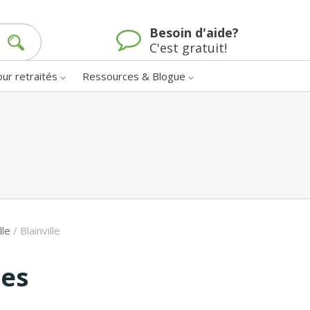
Besoin d'aide?
C'est gratuit!
our retraités
Ressources & Blogue
lle
/
Blainville
nes