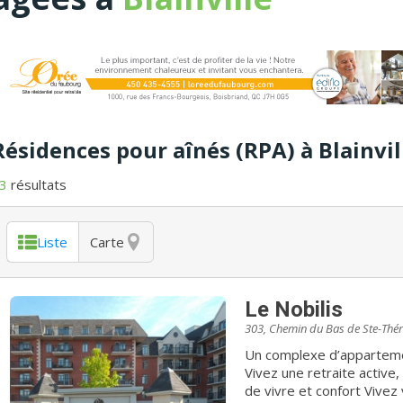
Résidences pour aînés (RPA) à Blainvil
3
résultats
Liste
Carte
Le Nobilis
303, Chemin du Bas de Ste-Thé
Un complexe d’apparteme
Vivez une retraite active, 
de vivre et confort Vivez votre retraite avec fierté et dignité. Le