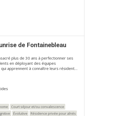
unrise de Fontainebleau
nsacré plus de 30 ans à perfectionner ses
dents en déployant des équipes
 qui apprennent à connaître leurs résidents
ences particulières afin qu’ils se sentent à
tréal, Sunrise de Fontainebleau offre aux
tides
une qualité de vie supérieure complète avec
une ambiance chaleureuse digne de leur
es du Québec. Maison luxueuse, chaude et
onome
Court séjour et/ou convalescence
'expérience de la Signature Sunrise. Notre
gnitive
Évolutive
Résidence privée pour aînés
a lumière naturelle et est située dans un