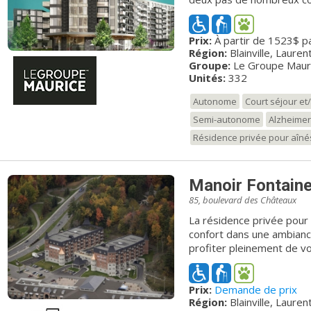
23e projet du Groupe Mauri
Prix:
À partir de 1523$ p
Région:
Blainville, Lauren
Groupe:
Le Groupe Maur
Unités:
332
Autonome
Court séjour e
Semi-autonome
Alzheimer
Résidence privée pour aîné
Manoir Fontain
85, boulevard des Châteaux
La résidence privée pour
confort dans une ambiance
profiter pleinement de v
et aux clubs disponibles
extérieurs et balançoires 
Prix:
Demande de prix
Région:
Blainville, Lauren