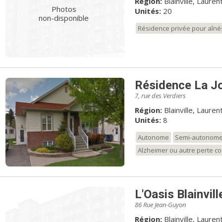
Région:
Blainville, Lauren
Photos
Unités:
20
non-disponible
Résidence privée pour aîné
Résidence La Jo
7, rue des Verdiers
Région:
Blainville, Lauren
Unités:
8
Autonome
Semi-autonom
Alzheimer ou autre perte co
L'Oasis Blainvill
86 Rue Jean-Guyon
Région:
Blainville, Lauren