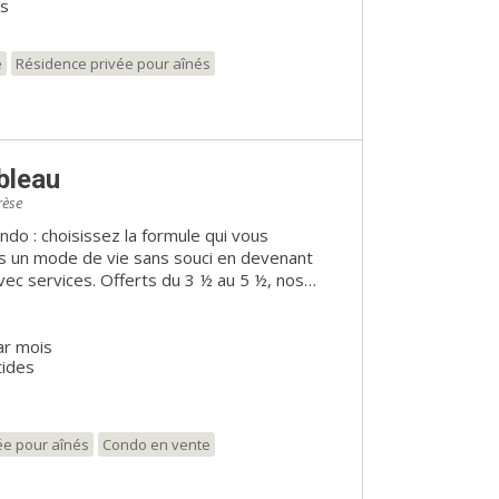
es
e
Résidence privée pour aînés
bleau
rèse
ndo : choisissez la formule qui vous
vec services. Offerts du 3 ½ au 5 ½, nos
es vous permettent de faire l’acquisition
ar mois
taire, louez l’un de nos 39 appartements.
tides
, du 2 ½ au 4 ½ , nos spacieux appartements
z locataire ou
ciiez de nos services. Accessibles
s simplifient votre quotidien, vous distraient
ée pour aînés
Condo en vente
s envies!