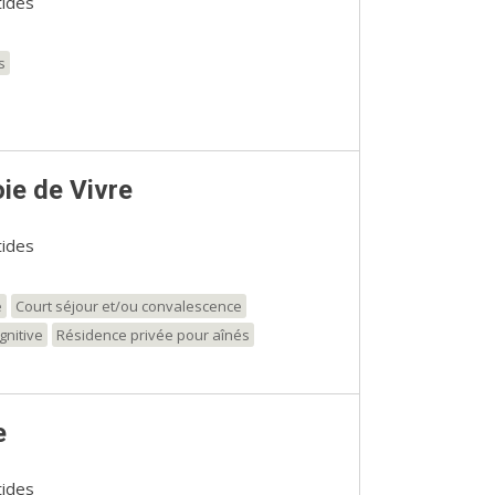
tides
s
ie de Vivre
tides
e
Court séjour et/ou convalescence
gnitive
Résidence privée pour aînés
e
tides