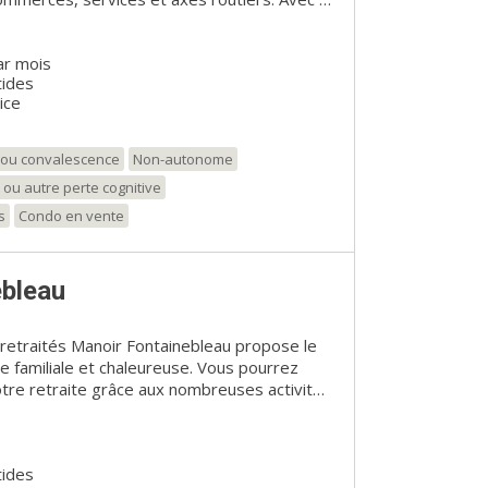
ce, la retraite vous va si bien!
ar mois
tides
ice
t/ou convalescence
Non-autonome
 ou autre perte cognitive
s
Condo en vente
ebleau
 retraités Manoir Fontainebleau propose le
 familiale et chaleureuse. Vous pourrez
otre retraite grâce aux nombreuses activités
. La superbe cour aménagée avec des jeux
vous plaira !
tides