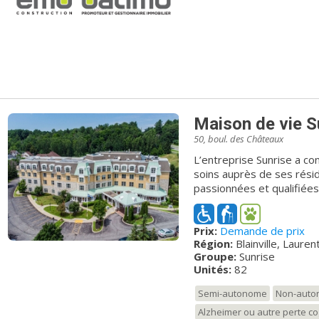
Maison de vie S
50, boul. des Châteaux
L’entreprise Sunrise a co
soins auprès de ses rési
passionnées et qualifiées
et à répondre à leurs exig
la maison. Pionnier dans le service de soins haut de gamme à
Prix:
Demande de prix
Blainville, au nord de Mon
Région:
Blainville, Lauren
résidents et résidentes 
Groupe:
Sunrise
tout le confort ainsi qu’
Unités:
82
maison. Sunrise de Fontainebleau est le choix par excellence parmi les
résidences semi-autonom
Semi-autonome
Non-aut
invitante, font parti de l
Alzheimer ou autre perte co
résidence met en valeur l