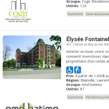
Groupe:
Cogir Résidenc
Unités:
123
Autonome
Semi-autonom
Élysée Fontaine
301, Chemin du Bas-de-Ste-Thé
Acheter ou louer votre co
convient! Investissez dans un mode de vie sans souci en devenant
propriétaire d’un condo a
vastes condos avec servic
de votre espace de vie. Pour une retraite sans tracas ni aucune
Prix:
À partir de 1200$ p
responsabilité de proprié
Région:
Blainville, Lauren
Disponibles à la location
Groupe:
emd batimo
sauront répondre à vos besoins. Que vous soye
Unités:
87
propriétaire, vous bénéfi
directement au Nobilis, il
Autonome
Résidence priv
et répondent à toutes vo