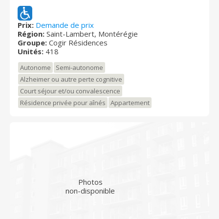
proposons un milieu de vie chaleureux et paisible tout
en vous offrant des services personnalisés qui
répondent à vos besoins. Notre personnel chaleureux
Prix:
Demande de prix
Région:
Saint-Lambert, Montérégie
et dévoué assure votre mieux-être et votre sécurité.
Groupe:
Cogir Résidences
Unités:
418
Autonome
Semi-autonome
Alzheimer ou autre perte cognitive
Court séjour et/ou convalescence
Résidence privée pour aînés
Appartement
Photos
non-disponible