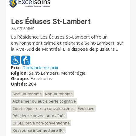
Les Écluses St-Lambert
33, rue Argyle
La Résidence Les Écluses St-Lambert offre un
environnement calme et relaxant à Saint-Lambert, sur
la Rive-Sud de Montréal. Elle dispose de plusieurs
chambres avec services complets ainsi que d’un
personnel infirmier qualifié. Un magnifique jardin est
situé à l’arrière de la résidence. Une équipe de soins
Prix:
Demande de prix
Région:
Saint-Lambert, Montérégie
formée d'infirmières, d’infirmières auxiliaires et de
Groupe:
Excelsoins
préposés présents 24 heures par jour, 7 jours sur 7
Unités:
204
Des visites régulières de médecins dans le confort de
votre chambre Des repas préparés avec attention,
Semi-autonome
Non-autonome
servis selon vos besoins Un programme d’activités
Alzheimer ou autre perte cognitive
varié et adapté, offert par une équipe dédiée et
Court séjour et/ou convalescence
Évolutive
compétente Un bâtiment spacieux et sécuritaire avec
gicleurs, détecteurs de fumée et de chaleur Un
Résidence privée pour aînés
environnement calme et relaxant Des cloches d’appel
CHSLD privé non-conventionné
dans toutes les chambres directement reliées à nos
Ressource intermédiaire (RI)
préposés présents sur chaque étage Un endroit facile