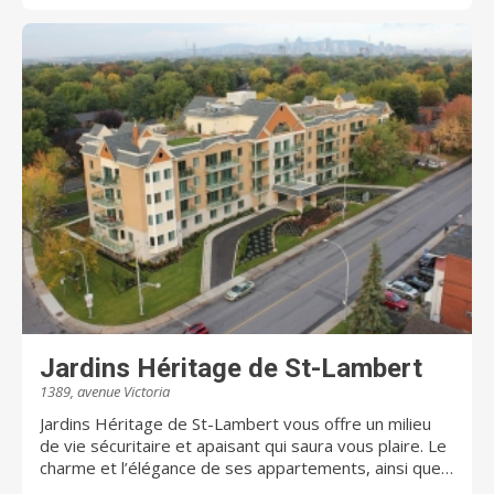
d’accès au cœur de Saint Lambert, dotée d’une cour
avec des balançoires et une belle végétation Les
Écluses St-Lambert accueille une clientèle variée en
perte d’autonomie diverse : Déficit cognitif (Alzheimer)
en unité prothétique; Perte d’autonomie physique
requérant de l’assistance à la mobilité et à l’hygiène;
Problèmes de santé exigeant une diète particulière
(diabète, dysphagie, etc.); Autant pour :
Convalescence; Répit; Séjour à long terme
Jardins Héritage de St-Lambert
1389, avenue Victoria
Jardins Héritage de St-Lambert vous offre un milieu
de vie sécuritaire et apaisant qui saura vous plaire. Le
charme et l’élégance de ses appartements, ainsi que
son environnement naturel enchanteur, sauront