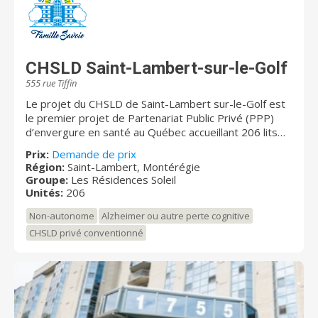
CHSLD Saint-Lambert-sur-le-Golf
555 rue Tiffin
Le projet du CHSLD de Saint-Lambert sur-le-Golf est
le premier projet de Partenariat Public Privé (PPP)
d’envergure en santé au Québec accueillant 206 lits
de soins longue durée. Cette construction pionnière
Prix:
Demande de prix
permet notamment d'alléger le réseau autant que
Région:
Saint-Lambert, Montérégie
possible en désengorgeant le système de santé du
Groupe:
Les Résidences Soleil
Québec. La famille Savoie est fière de s’être impliquée
Unités:
206
dans le projet du CHSLD Saint-Lambert sur-le-Golf car
Non-autonome
Alzheimer ou autre perte cognitive
en plus de désengorger le réseau de santé, ce projet
permet au gouvernement de réaliser des économies
CHSLD privé conventionné
considérables au cours des prochaines années. Des
études indépendantes ont démontré que ce projet
permet au gouvernement une économie de près de
100 millions, sur une période de 25 ans. Depuis
octobre 2010, le CHSLD Saint-Lambert sur-le-Golf ravi
ses résidents de par son milieu de vie exceptionnelle