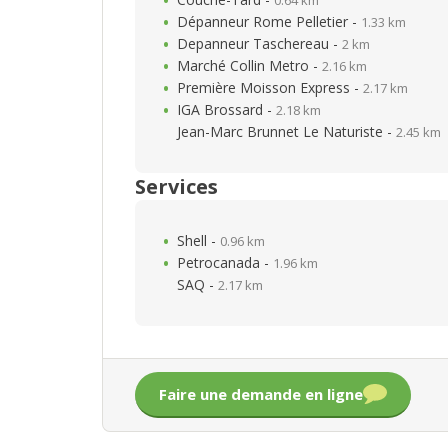
Dépanneur Rome Pelletier -
1.33 km
Depanneur Taschereau -
2 km
Marché Collin Metro -
2.16 km
Première Moisson Express -
2.17 km
IGA Brossard -
2.18 km
Jean-Marc Brunnet Le Naturiste -
2.45 km
Services
Shell -
0.96 km
Petrocanada -
1.96 km
SAQ -
2.17 km
Faire une demande en ligne