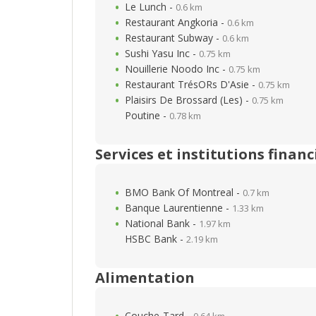
Le Lunch -
0.6 km
Restaurant Angkoria -
0.6 km
Restaurant Subway -
0.6 km
Sushi Yasu Inc -
0.75 km
Nouillerie Noodo Inc -
0.75 km
Restaurant TrésORs D'Asie -
0.75 km
Plaisirs De Brossard (Les) -
0.75 km
Poutine -
0.78 km
Services et institutions financ
BMO Bank Of Montreal -
0.7 km
Banque Laurentienne -
1.33 km
National Bank -
1.97 km
HSBC Bank -
2.19 km
Alimentation
Couche-Tard -
0.64 km