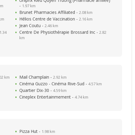
Uniprix Kieu Quyen Truong (Pharmacie affiliée)
-
km
1.97 km
Brunet Pharmacies Affiliated -
2.08 km
Hélios Centre de Vaccination -
 km
2.16 km
Jean Coutu -
2.46 km
Centre De Physiothérapie Brossard Inc -
1.34
2.82
km
Mail Champlain -
02 km
2.92 km
Cinéma Guzzo - Cinéma Rive-Sud -
4.57 km
Quartier Dix-30 -
4.59 km
Cineplex Entertainmement -
4.74 km
Pizza Hut -
1.98 km