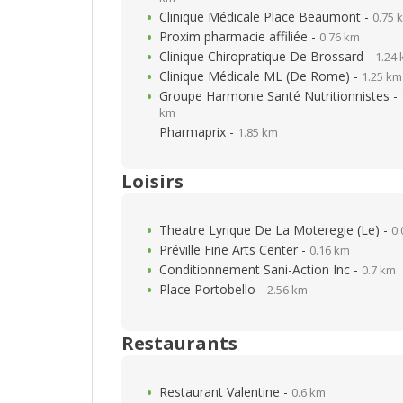
Clinique Médicale Place Beaumont -
0.75 
Proxim pharmacie affiliée -
0.76 km
Clinique Chiropratique De Brossard -
1.24
Clinique Médicale ML (De Rome) -
1.25 km
Groupe Harmonie Santé Nutritionnistes -
km
Pharmaprix -
1.85 km
Loisirs
Theatre Lyrique De La Moteregie (Le) -
0.
Préville Fine Arts Center -
0.16 km
Conditionnement Sani-Action Inc -
0.7 km
Place Portobello -
2.56 km
Restaurants
Restaurant Valentine -
0.6 km