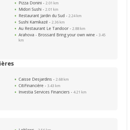
Pizza Donini -
2.01 km
Midori Sushi -
2.01 km
Restaurant Jardin du Sud -
2.24 km
Sushi Kamikazé -
2.36 km
Au Restaurant Le Tandoor -
2.88 km
Arahova - Brossard Bring your own wine -
3.45
km
ières
Caisse Desjardins -
2.68 km
CitiFinancière -
3.43 km
Investia Services Financiers -
4.21 km
Loblaws -
2.56 km