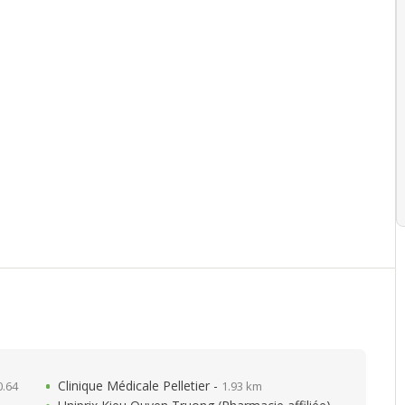
Clinique Médicale Pelletier -
0.64
1.93 km