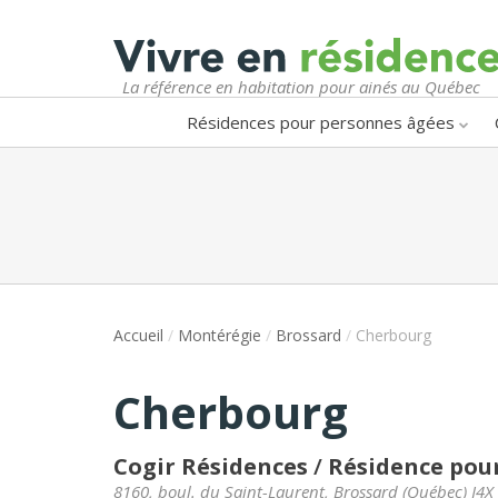
La référence en habitation pour ainés au Québec
Résidences pour personnes âgées
Accueil
/
Montérégie
/
Brossard
/
Cherbourg
Cherbourg
Cogir Résidences
/
Résidence pour
8160, boul. du Saint-Laurent
,
Brossard
(
Québec
)
J4X