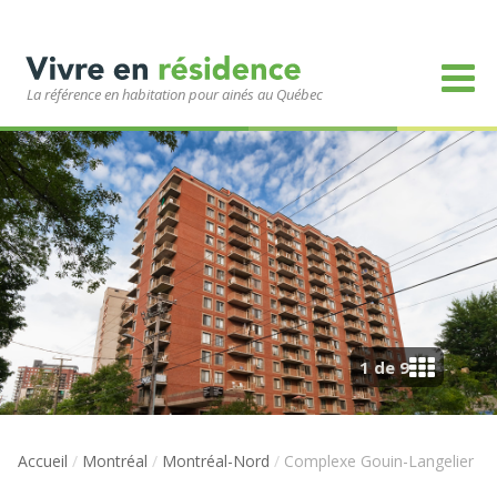
La référence en habitation pour ainés au Québec
1 de 9
Accueil
/
Montréal
/
Montréal-Nord
/
Complexe Gouin-Langelier