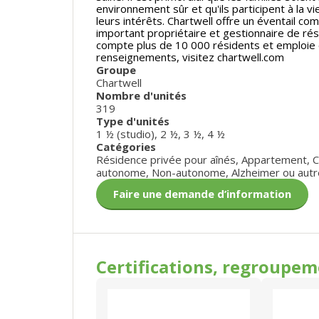
environnement sûr et qu'ils participent à la v
leurs intérêts. Chartwell offre un éventail com
important propriétaire et gestionnaire de ré
compte plus de 10 000 résidents et emploie
renseignements, visitez chartwell.com
Groupe
Chartwell
Nombre d'unités
319
Type d'unités
1 ½ (studio)
,
2 ½
,
3 ½
,
4 ½
Catégories
Résidence privée pour aînés
,
Appartement
,
C
autonome
,
Non-autonome
,
Alzheimer ou autr
Faire une demande d’information
Certifications, regroupe