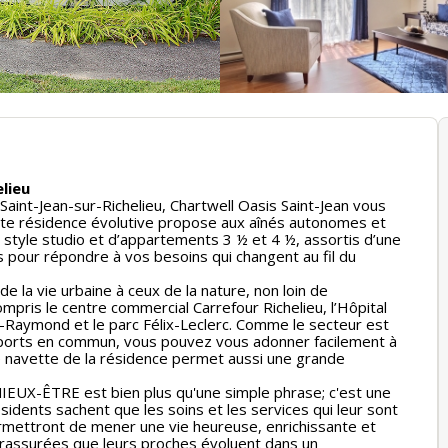
lieu
à Saint-Jean-sur-Richelieu, Chartwell Oasis Saint-Jean vous
ante résidence évolutive propose aux aînés autonomes et
tyle studio et d’appartements 3 ½ et 4 ½, assortis d’une
 pour répondre à vos besoins qui changent au fil du
de la vie urbaine à ceux de la nature, non loin de
ris le centre commercial Carrefour Richelieu, l’Hôpital
e-Raymond et le parc Félix-Leclerc. Comme le secteur est
nsports en commun, vous pouvez vous adonner facilement à
e navette de la résidence permet aussi une grande
MIEUX-ÊTRE est bien plus qu'une simple phrase; c'est une
sidents sachent que les soins et les services qui leur sont
ermettront de mener une vie heureuse, enrichissante et
nt rassurées que leurs proches évoluent dans un