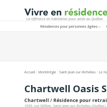
La référence en habitation pour ainés au Québec
Résidences pour personnes âgées
Accueil
/
Montérégie
/
Saint-Jean-sur-Richelieu
/
Le Ha
Chartwell Oasis S
Chartwell
/
Résidence pour retrai
1050, rue Stéfoni
,
Saint-Jean-sur-Richelieu
(
Québec
)