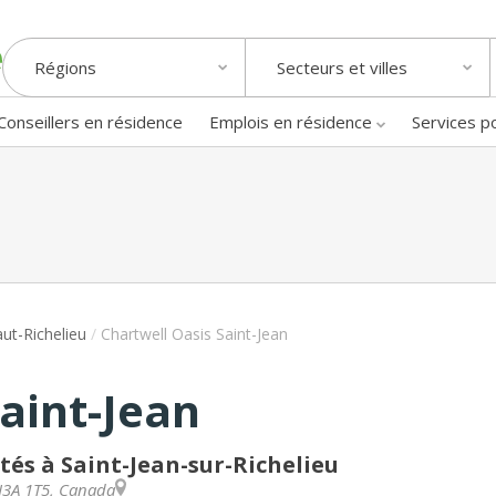
Régions
Secteurs et villes
Conseillers en résidence
Emplois en résidence
Services p
ut-Richelieu
/
Chartwell Oasis Saint-Jean
aint-Jean
tés à Saint-Jean-sur-Richelieu
J3A 1T5
,
Canada