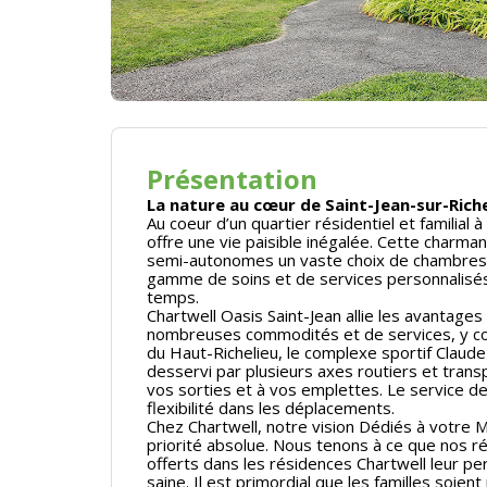
Présentation
La nature au cœur de Saint-Jean-sur-Riche
Au coeur d’un quartier résidentiel et familial 
offre une vie paisible inégalée. Cette charm
semi-autonomes un vaste choix de chambres s
gamme de soins et de services personnalisés
temps.
Chartwell Oasis Saint-Jean allie les avantages 
nombreuses commodités et de services, y comp
du Haut-Richelieu, le complexe sportif Claud
desservi par plusieurs axes routiers et tra
vos sorties et à vos emplettes. Le service d
flexibilité dans les déplacements.
Chez Chartwell, notre vision Dédiés à votre 
priorité absolue. Nous tenons à ce que nos ré
offerts dans les résidences Chartwell leur p
saine. Il est primordial que les familles soie