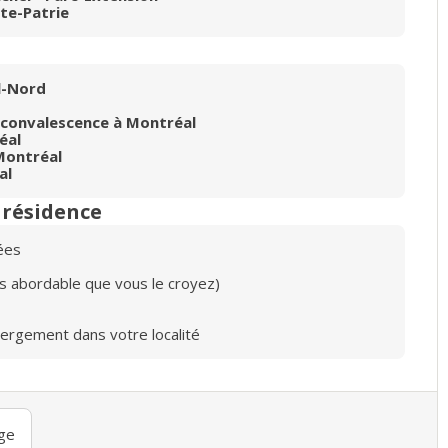
te-Patrie
l-Nord
 convalescence à Montréal
éal
Montréal
al
n résidence
ées
lus abordable que vous le croyez)
bergement dans votre localité
ge