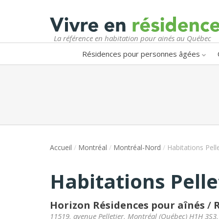
La référence en habitation pour ainés au Québec
Résidences pour personnes âgées
Accueil
/
Montréal
/
Montréal-Nord
/
Habitations Pelle
Habitations Pelle
Horizon Résidences pour aînés
/
R
11519, avenue Pelletier
,
Montréal
(
Québec
)
H1H 3S3