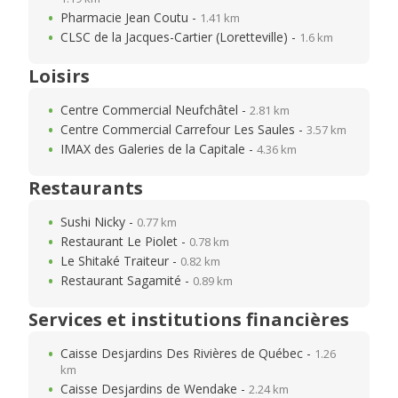
Pharmacie Jean Coutu -
1.41 km
CLSC de la Jacques-Cartier (Loretteville) -
1.6 km
Loisirs
Centre Commercial Neufchâtel -
2.81 km
Centre Commercial Carrefour Les Saules -
3.57 km
IMAX des Galeries de la Capitale -
4.36 km
Restaurants
Sushi Nicky -
0.77 km
Restaurant Le Piolet -
0.78 km
Le Shitaké Traiteur -
0.82 km
Restaurant Sagamité -
0.89 km
Services et institutions financières
Caisse Desjardins Des Rivières de Québec -
1.26
km
Caisse Desjardins de Wendake -
2.24 km