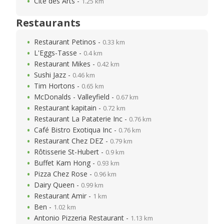
Cité des Arts -
1.25 km
Restaurants
Restaurant Petinos -
0.33 km
L'Eggs-Tasse -
0.4 km
Restaurant Mikes -
0.42 km
Sushi Jazz -
0.46 km
Tim Hortons -
0.65 km
McDonalds - Valleyfield -
0.67 km
Restaurant kapitain -
0.72 km
Restaurant La Pataterie Inc -
0.76 km
Café Bistro Exotiqua Inc -
0.76 km
Restaurant Chez DEZ -
0.79 km
Rôtisserie St-Hubert -
0.9 km
Buffet Kam Hong -
0.93 km
Pizza Chez Rose -
0.96 km
Dairy Queen -
0.99 km
Restaurant Amir -
1 km
Ben -
1.02 km
Antonio Pizzeria Restaurant -
1.13 km