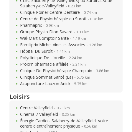
CLSC Salaberry-de-ValleyfieldS) du SuroîtCLSCde
Salaberry-de-Valleyfield -
0.23 km
Clinique Poirier Centre Dentaire -
0.74 km
Centre de Physiothérapie du Suroît -
0.76 km
Pharmaprix -
0.93 km
Groupe Physio Dion Savard -
1.11 km
Wal-Mart Comptoir Santé -
1.19 km
Familiprix Michel Vinet et Associés -
1.26 km
Hôpital Du Suroît -
1.41 km
Polyclinique De L'oreille -
2.24 km
Proxim pharmacie affiliée -
2.31 km
Clinique De Physiothérapie Champlain -
3.86 km
Clinique Sommet Santé (La) -
5.75 km
Acupuncture Lauzon Anick -
5.75 km
Loisirs
Centre Valleyfield -
0.23 km
Cinema 7 Valleyfield -
0.25 km
Énergie Cardio - Salaberry-de-Valleyfield, votre
centre d'entraînement physique -
0.56 km