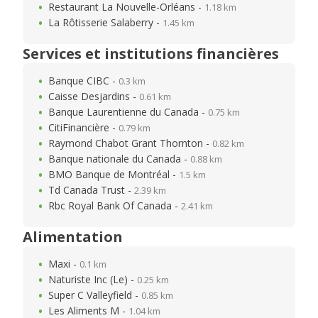
Restaurant La Nouvelle-Orléans -
1.18 km
La Rôtisserie Salaberry -
1.45 km
Services et institutions financières
Banque CIBC -
0.3 km
Caisse Desjardins -
0.61 km
Banque Laurentienne du Canada -
0.75 km
CitiFinancière -
0.79 km
Raymond Chabot Grant Thornton -
0.82 km
Banque nationale du Canada -
0.88 km
BMO Banque de Montréal -
1.5 km
Td Canada Trust -
2.39 km
Rbc Royal Bank Of Canada -
2.41 km
Alimentation
Maxi -
0.1 km
Naturiste Inc (Le) -
0.25 km
Super C Valleyfield -
0.85 km
Les Aliments M -
1.04 km