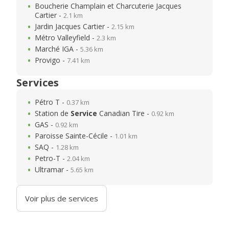
Boucherie Champlain et Charcuterie Jacques
Cartier -
2.1 km
Jardin Jacques Cartier -
2.15 km
Métro Valleyfield -
2.3 km
Marché IGA -
5.36 km
Provigo -
7.41 km
Services
Pétro T -
0.37 km
Station de
Service
Canadian Tire -
0.92 km
GAS -
0.92 km
Paroisse Sainte-Cécile -
1.01 km
SAQ -
1.28 km
Petro-T -
2.04 km
Ultramar -
5.65 km
Voir plus de services