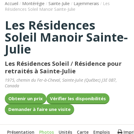
Accueil
/
Montérégie
/
Sainte-Julie
/
Lajemmerais
/
Les
Résidences Soleil Manoir Sainte-Julie
Les Résidences
Soleil Manoir Sainte-
Julie
Les Résidences Soleil
/
Résidence pour
retraités à Sainte-Julie
1975, chemin du Fer-à-Cheval
,
Sainte-Julie
(
Québec
)
J3E 0B7
,
Canada
Obtenir un prix
Vérifier les disponibilités
Demander à faire une visite
Présentation
Photos
Unités
Carte
Emplois
Impr