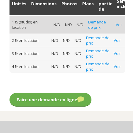
Servic
Unités
Dimensions
Photos
Plans
partir
inclus
de
1 ½ (studio) en
Demande
N/D
N/D
N/D
Voir
location
de prix
Demande de
2 ½ en location
N/D
N/D
N/D
Voir
prix
Demande de
3 ½ en location
N/D
N/D
N/D
Voir
prix
Demande de
4 ½ en location
N/D
N/D
N/D
Voir
prix
Faire une demande en ligne