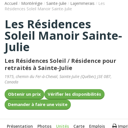
Accueil
/
Montérégie
/
Sainte-Julie
/
Lajemmerais
/
Les
Résidences Soleil Manoir Sainte-Julie
Les Résidences
Soleil Manoir Sainte-
Julie
Les Résidences Soleil
/
Résidence pour
retraités à Sainte-Julie
1975, chemin du Fer-à-Cheval
,
Sainte-Julie
(
Québec
)
J3E 0B7
,
Canada
Obtenir un prix
Vérifier les disponibilités
Demander à faire une visite
Présentation
Photos
Unités
Carte
Emplois
Impr