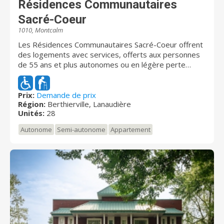
Résidences Communautaires
Sacré-Coeur
1010, Montcalm
Les Résidences Communautaires Sacré-Coeur offrent
des logements avec services, offerts aux personnes
de 55 ans et plus autonomes ou en légère perte
d’autonomie. Nous sommes fiers de la qualité de nos
logements, du professionnalisme des services et du
climat communautaire qui règne chez nous.
Prix:
Demande de prix
Région:
Berthierville, Lanaudière
Unités:
28
Autonome
Semi-autonome
Appartement