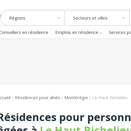
Régions
Secteurs et villes
Conseillers en résidence
Emplois en résidence
Services p
ccueil
/
Résidences pour aînés
/
Montérégie
/
Le Haut-Richelieu
Résidences pour person
âgées à
Le Haut-Richelie