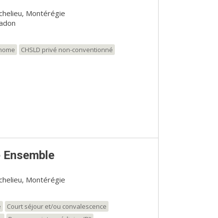
ichelieu, Montérégie
adon
onome
CHSLD privé non-conventionné
e Ensemble
ichelieu, Montérégie
e
Court séjour et/ou convalescence