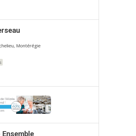
erseau
ichelieu, Montérégie
s
e Ensemble