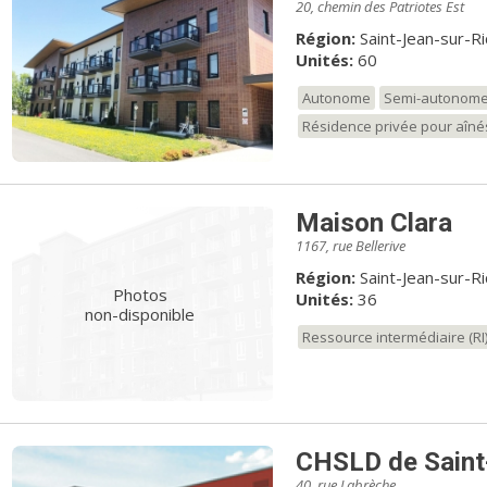
20, chemin des Patriotes Est
Région:
Saint-Jean-sur-R
Unités:
60
Autonome
Semi-autonom
Résidence privée pour aîné
Maison Clara
1167, rue Bellerive
Région:
Saint-Jean-sur-R
Photos
Unités:
36
non-disponible
Ressource intermédiaire (RI
CHSLD de Saint
40, rue Labrèche