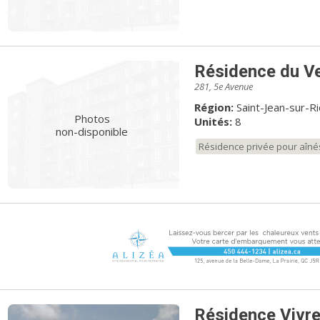
Résidence du V
281, 5e Avenue
Région:
Saint-Jean-sur-R
Photos
Unités:
8
non-disponible
Résidence privée pour aîné
Résidence Vivr