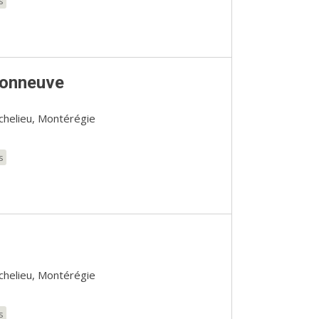
s
sonneuve
ichelieu, Montérégie
s
ichelieu, Montérégie
s