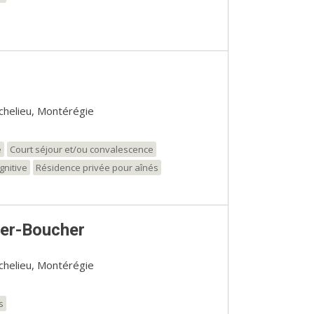
ichelieu, Montérégie
e
Court séjour et/ou convalescence
gnitive
Résidence privée pour aînés
ier-Boucher
ichelieu, Montérégie
s