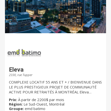
Eleva
2330, rue Tupper
COMPLEXE LOCATIF 55 ANS ET + / BIENVENUE DANS
LE PLUS PRESTIGIEUX PROJET DE COMMUNAUTÉ
ACTIVE POUR RETRAITÉS À MONTRÉAL Eleva
impressionne et capte l'imaginaire. Spécialement
Prix:
À partir de 2200$ par mois
conçu pour les retraités actifs, le complexe permet
Région:
Le Sud-Ouest, Montréal
d’accéder à un style de vie alliant confort, sécurité,
Groupe:
emd batimo