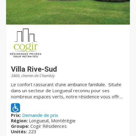
Villa Rive-Sud
3460, chemin de Chambly
Le confort rassurant d’une ambiance familiale. Située
dans un secteur de Longueuil reconnu pour ses
nombreux espaces verts, notre résidence vous offre
tous les avantages de la vie urbaine, dans une parcelle
de nature. Vous aurez accès à de nombreux services,
tout en profitant d’un calme champêtre. Les aînés
Prix:
Demande de prix
Région:
Longueuil, Montérégie
autonomes et semi-autonomes y trouvent un vaste
Groupe:
Cogir Résidences
choix de studios et d’appartements assortis d’une
Unités:
223
gamme de soins évolutifs et de services