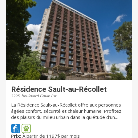
d’autonomie. Vous pourrez aller et venir dans votre
milieu de vie sécuritaire et ses environs.
Résidence Sault-au-Récollet
3295, boulevard Gouin Est
La Résidence Sault-au-Récollet offre aux personnes
âgées confort, sécurité et chaleur humaine. Profitez
des plaisirs du milieu urbain dans la quiétude d’un
espace vert! Située en bordure de la rivière des
Prairies, la résidence se trouve à proximité des pistes
cyclables et piétonnières et est facilement accessible
Prix:
À partir de 1197$ par mois