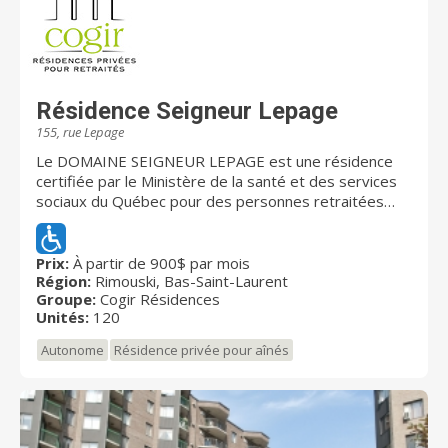
Résidence Seigneur Lepage
155, rue Lepage
Le DOMAINE SEIGNEUR LEPAGE est une résidence
certifiée par le Ministère de la santé et des services
sociaux du Québec pour des personnes retraitées
autonomes. Elle offre une variété de services
personnalisés dans un cadre sécuritaire avec une
approche professionnelle et chaleureuse. Elle est
Prix:
À partir de 900$ par mois
Région:
Rimouski, Bas-Saint-Laurent
située au cœur du centre- ville de Rimouski à deux pas
Groupe:
Cogir Résidences
du fleuve.
Unités:
120
Autonome
Résidence privée pour aînés