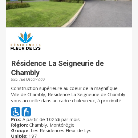
Résidence La Seigneurie de
Chambly
995, rue Oscar-Viau
Construction supérieure au coeur de la magnifique
Ville de Chambly, Résidence La Seigneurie de Chambly
vous accueille dans un cadre chaleureux, à proximité
de tous les services, avec son équipe qualifiée et
attentive à vos besoins. Avec une capacité de 197
résidents autonomes ou semi-autonomes, Résidence
Prix:
À partir de 1025$ par mois
Région:
Chambly, Montérégie
La Seigneurie de Chambly vous propose un
Groupe:
Les Résidences Fleur de Lys
environnement de vie unique comportant une grande
Unités:
197
variété de services inclus.