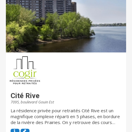
l’harmonie, le bien-être et le développement de
chacun et ce, dans un environnement à couper le
souffle. Vivre chaque moment sera votre unique
préoccupation.
Cité Rive
7095, boulevard Gouin Est
La résidence privée pour retraités Cité Rive est un
magnifique complexe réparti en 5 phases, en bordure
de la rivière des Prairies. On y retrouve des cours
aménagées avec jardins, balançoires et terrains de