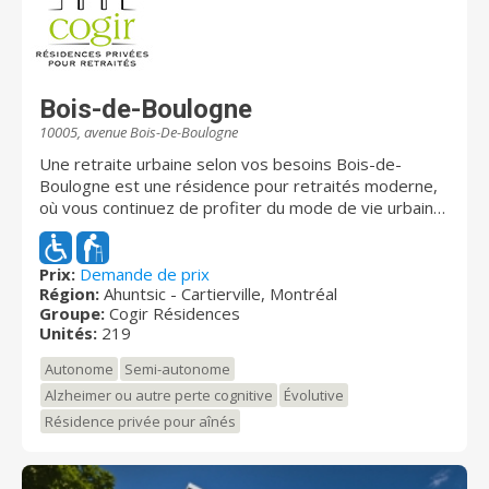
Bois-de-Boulogne
10005, avenue Bois-De-Boulogne
Une retraite urbaine selon vos besoins Bois-de-
Boulogne est une résidence pour retraités moderne,
où vous continuez de profiter du mode de vie urbain
qui vous correspond. Située entre ville et nature, dans
un quartier offrant une richesse culturelle, elle
conjugue l’effervescence de la vie citadine et la
Prix:
Demande de prix
Région:
Ahuntsic - Cartierville, Montréal
plénitude des espaces verts. Pour rester actifs et
Groupe:
Cogir Résidences
engagés, nos résidents peuvent profiter d’une variété
Unités:
219
d’aires communes et de services offerts à la
résidence même. Notre résidence offre une gamme
Autonome
Semi-autonome
de soins évolutifs, convenant aux personnes
Alzheimer ou autre perte cognitive
Évolutive
autonomes et semi-autonomes. Comme il y a
Résidence privée pour aînés
quelqu’un sur place en permanence pour vous aider,
votre bonheur de vivre en ville vient avec une
tranquillité d’esprit, quel que soit votre degré