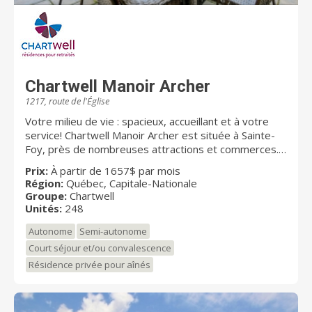
Chartwell Manoir Archer
1217, route de l'Église
Votre milieu de vie : spacieux, accueillant et à votre
service! Chartwell Manoir Archer est située à Sainte-
Foy, près de nombreuses attractions et commerces.
Les retraités autonomes et semi-autonomes
Prix:
À partir de 1657$ par mois
appelleront rapidement leur chez-soi cette résidence
Région:
Québec, Capitale-Nationale
à l’atmosphère chaleureuse. Nous avons une gamme
Groupe:
Chartwell
diversifiée d’appartements, allant du studio au 3 ½, 4
Unités:
248
½ ou 5 ½. De plus, des offres d’hébergement sur
Autonome
Semi-autonome
mesure, que ce soit de convalescence ou de répit,
sont disponibles à l’unité de soins. Les plaisirs de la
Court séjour et/ou convalescence
table sont un point saillant de la vie chez Chartwell
Résidence privée pour aînés
Manoir Archer, grâce à notre talentueuse équipe des
services alimentaires qui offre une expérience
culinaire saine et remarquable. En outre, notre