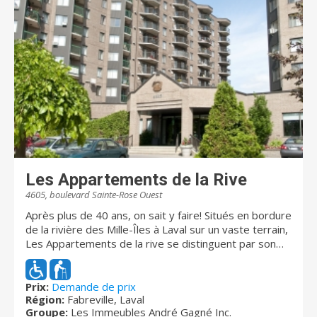
Les Appartements de la Rive
4605, boulevard Sainte-Rose Ouest
Après plus de 40 ans, on sait y faire! Situés en bordure
de la rivière des Mille-Îles à Laval sur un vaste terrain,
Les Appartements de la rive se distinguent par son
emplacement, sa galerie marchande et sa
communauté. La résidence propose un milieu de vie
exceptionnel qui conjugue des espaces intérieurs
Prix:
Demande de prix
Région:
Fabreville, Laval
uniques et innovants aux éléments enchanteurs de la
Groupe:
Les Immeubles André Gagné Inc.
nature. On y retrouve la plus grande salle d’activités