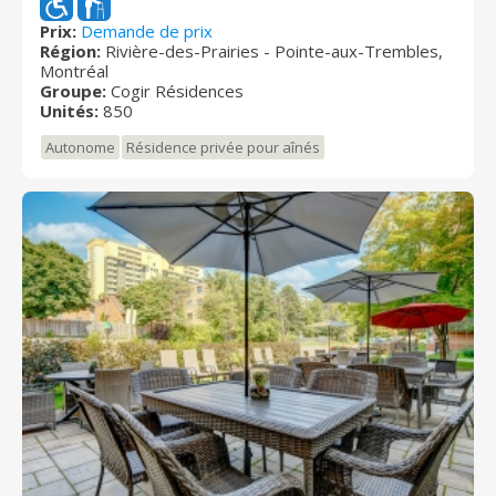
jeu. Laissez-vous surprendre par l’imposante salle de
spectacle de 500 places, où les plus grands artistes
Prix:
Demande de prix
Région:
Rivière-des-Prairies - Pointe-aux-Trembles,
québécois ont foulé les planches.
Montréal
Groupe:
Cogir Résidences
Unités:
850
Autonome
Résidence privée pour aînés