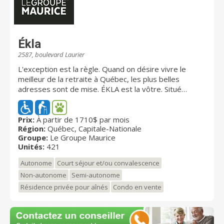
Ékla
2587, boulevard Laurier
L'exception est la règle. Quand on désire vivre le
meilleur de la retraite à Québec, les plus belles
adresses sont de mise. ÉKLA est la vôtre. Situé
exactement en face des centres Laurier Québec et
Place Sainte-Foy, lce complexe résidentiel pour
retraités du Groupe Maurice vous ouvre les portes de
Prix:
À partir de 1710$ par mois
Région:
Québec, Capitale-Nationale
plus de 421 unités d'habitation d'exception,
Groupe:
Le Groupe Maurice
disponibles à l'achat ou à la location. Commerces,
Unités:
421
services, environnement verdoyant, qualité de vie,
tranquilité d'esprit...quand on est au centre de tout, la
Autonome
Court séjour et/ou convalescence
retraite rime avec bonheur. Les jours sont heureux.
Non-autonome
Semi-autonome
L'expérience est unique. Comme vous.
Résidence privée pour aînés
Condo en vente