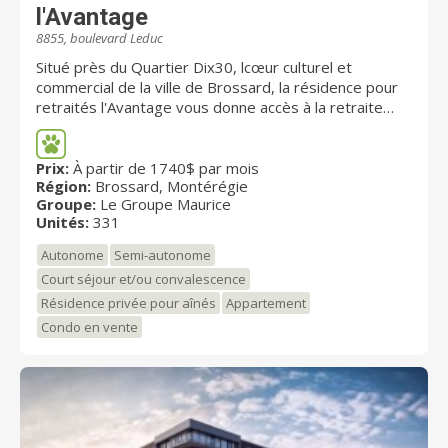
l'Avantage
8855, boulevard Leduc
Situé près du Quartier Dix30, lcœur culturel et
commercial de la ville de Brossard, la résidence pour
retraités l'Avantage vous donne accès à la retraite
dont vous rêvez. Avec ce projet, nous proposons à
nos futurs résidents un style de vie unique, au cœur
d’un environnement où se côtoient épicuriens,
Prix:
À partir de 1740$ par mois
Région:
Brossard, Montérégie
sportifs, amoureux de la culture et même de la mode.
Groupe:
Le Groupe Maurice
Grâce à la qualité du design et de l’aménagement, à la
Unités:
331
diversité des services et à la multitude de commerces
qui se trouvent à proximité, nous sommes persuadés
Autonome
Semi-autonome
que l'Avantage saura répondre à vos aspirations.
Court séjour et/ou convalescence
Résidence privée pour aînés
Appartement
Condo en vente