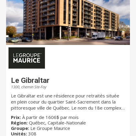
Le Gibraltar
1300, chemin Ste-Foy
Le Gibraltar est une résidence pour retraités située
en plein coeur du quartier Saint-Sacrement dans la
pittoresque ville de Québec. Le nom du 18e complexe
résidentiel pour retraités du Groupe Maurice tire son
Prix:
À partir de 1606$ par mois
inspiration du surnom attribué à la Citadelle de
Région:
Québec, Capitale-Nationale
Québec, la plus importante forteresse britannique
Groupe:
Le Groupe Maurice
jamais construite en Amérique du Nord. En effet,
Unités:
308