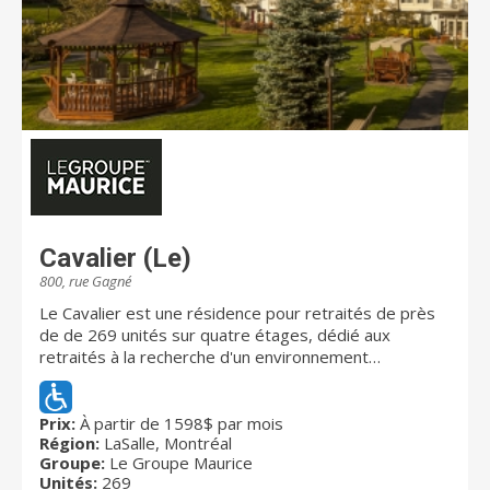
Cavalier (Le)
800, rue Gagné
Le Cavalier est une résidence pour retraités de près
de de 269 unités sur quatre étages, dédié aux
retraités à la recherche d'un environnement
dynamique et chaleureux. Situé au cœur même de
LaSalle, Le Cavalier est établi à proximité des centres
commerciaux, de l'hôpital LaSalle, des marchés
Prix:
À partir de 1598$ par mois
Région:
LaSalle, Montréal
d'alimentation. La résidence offre, en plus, une facilité
Groupe:
Le Groupe Maurice
d'accès aux transports en commun. Le Cavalier saura
Unités:
269
vous séduire par son sentier pédestre de 1km, ses