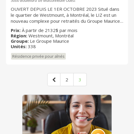
5000 Boulevard de Maisonneuve Ouest
OUVERT DEPUIS LE 1ER OCTOBRE 2023 Situé dans
le quartier de Westmount, à Montréal, le LIZ est un
nouveau complexe pour retraités du Groupe Maurice
qui a ouvert ses portes en le 1er octobre 2023.
Prix:
À partir de 2132$ par mois
L'édifice est érigé sur 10 étages et profite d'un
Région:
Westmount, Montréal
emplacement incomparable près de tout: métro
Groupe:
Le Groupe Maurice
Vendôme, Centre Hospitalier de l'Université McGill
Unités:
338
(CUSM) site Glen, parc Westmount, pharmacies et
Résidence privée pour aînés
magasins. La résidence offre 314 luxueux
appartements et 24 studios avec soins. Le milieu de
vie propose de vastes aires de détente et de loisirs:
salon de billard, spa, piscine, plage avec
2
3
luminothérapie, bistro, golf virtuel, toits-terrasses, et
plus encore.