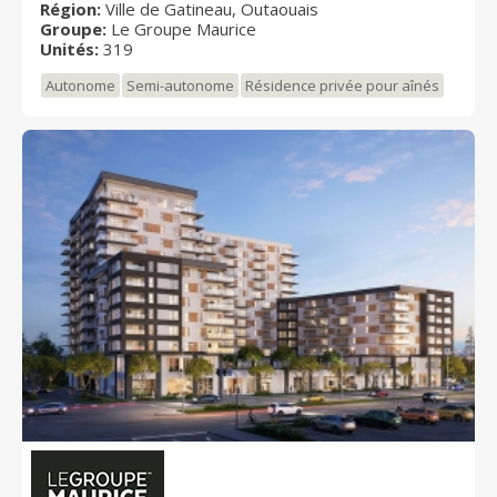
Région:
Ville de Gatineau, Outaouais
grande variété de services et de loisirs, unique dans
Groupe:
Le Groupe Maurice
tout Gatineau.
Unités:
319
Autonome
Semi-autonome
Résidence privée pour aînés