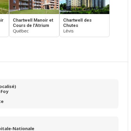
ir
Chartwell Manoir et
Chartwell des
Cours de l'Atrium
Chutes
Québec
Lévis
ocalisé)
-Foy
te
pitale-Nationale