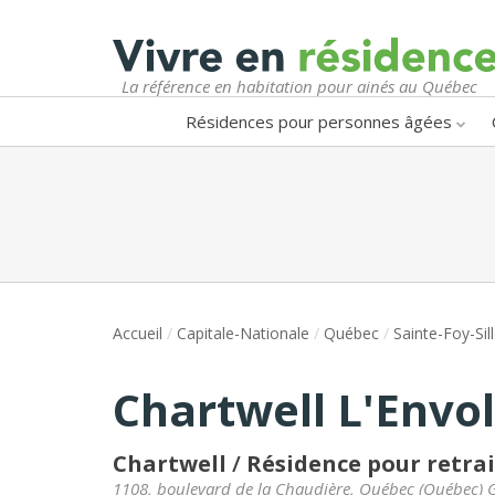
La référence en habitation pour ainés au Québec
Résidences pour personnes âgées
Accueil
/
Capitale-Nationale
/
Québec
/
Sainte-Foy-Si
Chartwell L'Envol
Chartwell
/
Résidence pour retra
1108, boulevard de la Chaudière
,
Québec
(
Québec
)