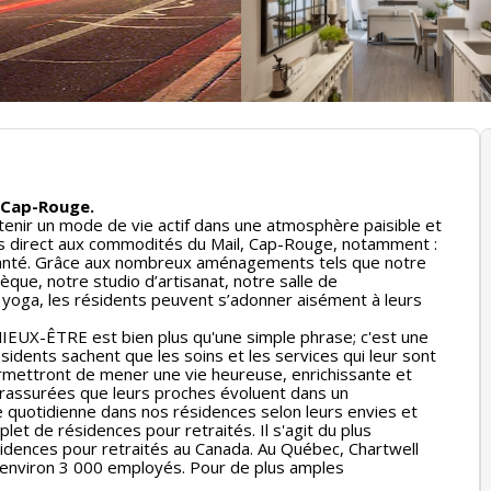
e Cap-Rouge.
intenir un mode de vie actif dans une atmosphère paisible et
ès direct aux commodités du Mail, Cap-Rouge, notamment :
santé. Grâce aux nombreux aménagements tels que notre
hèque, notre studio d’artisanat, notre salle de
 yoga, les résidents peuvent s’adonner aisément à leurs
MIEUX-ÊTRE est bien plus qu'une simple phrase; c'est une
sidents sachent que les soins et les services qui leur sont
ermettront de mener une vie heureuse, enrichissante et
nt rassurées que leurs proches évoluent dans un
ie quotidienne dans nos résidences selon leurs envies et
plet de résidences pour retraités. Il s'agit du plus
sidences pour retraités au Canada. Au Québec, Chartwell
 environ 3 000 employés. Pour de plus amples