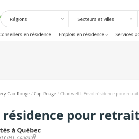
Régions
Secteurs et villes
Conseillers en résidence
Emplois en résidence
Services p
llery-Cap-Rouge
/
Cap-Rouge
/
Chartwell L'Envol résidence pour retrai
 résidence pour retrai
ités à Québec
G1Y 0A1
,
Canada