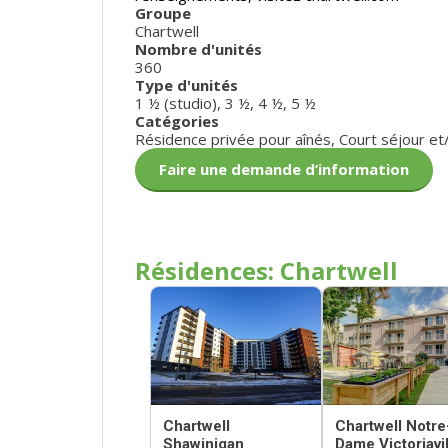
Groupe
Chartwell
Nombre d'unités
360
Type d'unités
1 ½ (studio)
,
3 ½
,
4 ½
,
5 ½
Catégories
Résidence privée pour aînés
,
Court séjour et
Faire une demande d’information
Résidences: Chartwell
Chartwell
Chartwell Notre
Shawinigan
Dame Victoriavil