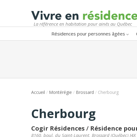
La référence en habitation pour ainés au Québec
Résidences pour personnes âgées
Accueil
/
Montérégie
/
Brossard
/
Cherbourg
Cherbourg
Cogir Résidences
/
Résidence pour
8160, boul. du Saint-Laurent
,
Brossard
(
Québec
)
J4X