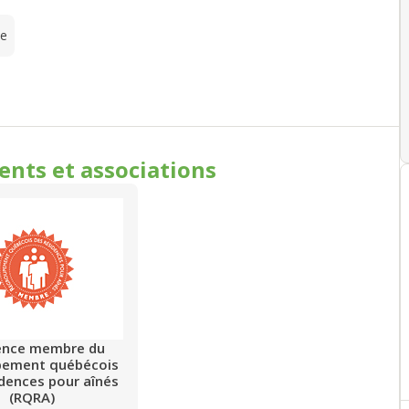
te
ments
et associations
ence membre du
pement québécois
idences pour aînés
(RQRA)