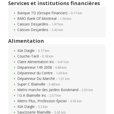
Services et institutions financières
Banque TD (Groupe Financier) -
0.17 km
BMO Bank Of Montreal -
1.36 km
Caisses Desjardins -
1.97 km
Caisses Desjardins -
3.42 km
Alimentation
IGA Daigle -
0.17 km
Couche-Tard -
0.18 km
Claire Alimentation Inc -
0.41 km
Dépanneur 149 2008 -
0.84 km
Dépanneur du Centre -
1.03 km
Dépanneur Du Marché -
1.31 km
Super C Blainville -
2.48 km
Metro marche des Jardins Boisbriand -
2.55 km
I G A Blainville Inc -
2.57 km
Metro Plus, Profession Épicier -
3.05 km
IGA Daigle -
3.3 km
Saucisserie Blainville -
3.62 km