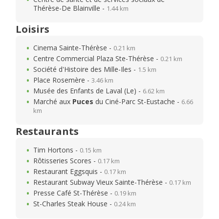
Thérèse-De Blainville -
1.44 km
Loisirs
Cinema Sainte-Thérèse -
0.21 km
Centre Commercial Plaza Ste-Thérèse -
0.21 km
Société d'Histoire des Mille-Iles -
1.5 km
Place Rosemère -
3.46 km
Musée des Enfants de Laval (Le) -
6.62 km
Marché aux
Puces
du Ciné-Parc St-Eustache -
6.66
km
Restaurants
Tim Hortons -
0.15 km
Rôtisseries Scores -
0.17 km
Restaurant Eggsquis -
0.17 km
Restaurant Subway Vieux Sainte-Thérèse -
0.17 km
Presse Café St-Thérèse -
0.19 km
St-Charles Steak House -
0.24 km