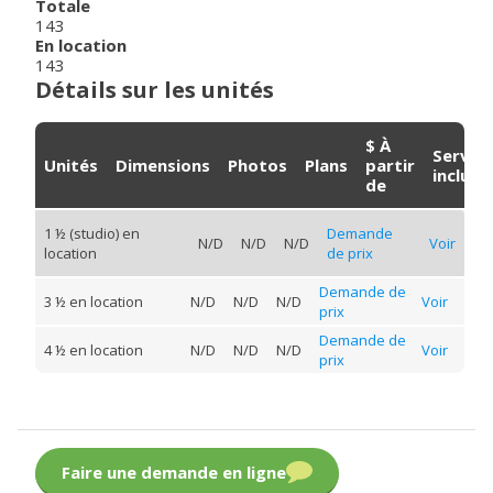
Totale
143
En location
143
Détails sur les unités
$ À
Servic
Unités
Dimensions
Photos
Plans
partir
inclus
de
1 ½ (studio) en
Demande
N/D
N/D
N/D
Voir
location
de prix
Demande de
3 ½ en location
N/D
N/D
N/D
Voir
prix
Demande de
4 ½ en location
N/D
N/D
N/D
Voir
prix
Faire une demande en ligne