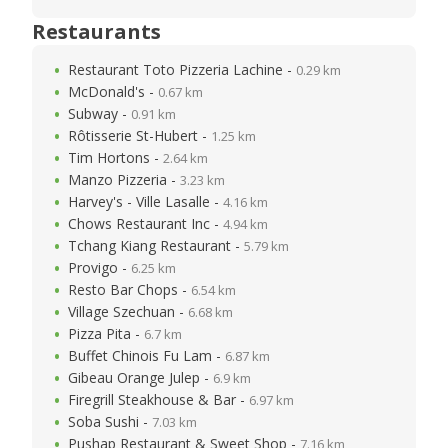
Restaurants
Restaurant Toto Pizzeria Lachine -
0.29 km
McDonald's -
0.67 km
Subway -
0.91 km
Rôtisserie St-Hubert -
1.25 km
Tim Hortons -
2.64 km
Manzo Pizzeria -
3.23 km
Harvey's - Ville Lasalle -
4.16 km
Chows Restaurant Inc -
4.94 km
Tchang Kiang Restaurant -
5.79 km
Provigo -
6.25 km
Resto Bar Chops -
6.54 km
Village Szechuan -
6.68 km
Pizza Pita -
6.7 km
Buffet Chinois Fu Lam -
6.87 km
Gibeau Orange Julep -
6.9 km
Firegrill Steakhouse & Bar -
6.97 km
Soba Sushi -
7.03 km
Pushap Restaurant & Sweet Shop -
7.16 km