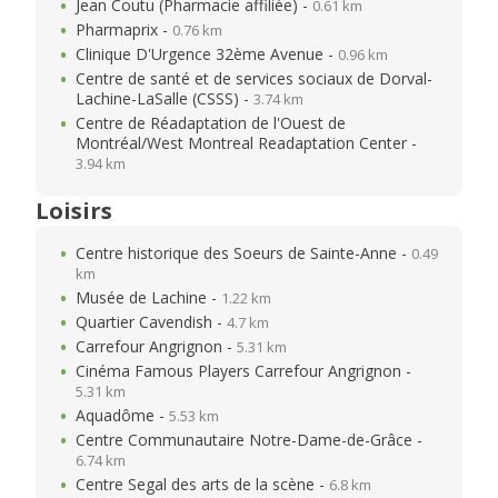
Jean Coutu (Pharmacie affiliée) -
0.61 km
Pharmaprix -
0.76 km
Clinique D'Urgence 32ème Avenue -
0.96 km
Centre de santé et de services sociaux de Dorval-
Lachine-LaSalle (CSSS) -
3.74 km
Centre de Réadaptation de l'Ouest de
Montréal/West Montreal Readaptation Center -
3.94 km
Loisirs
Centre historique des Soeurs de Sainte-Anne -
0.49
km
Musée de Lachine -
1.22 km
Quartier Cavendish -
4.7 km
Carrefour Angrignon -
5.31 km
Cinéma Famous Players Carrefour Angrignon -
5.31 km
Aquadôme -
5.53 km
Centre Communautaire Notre-Dame-de-Grâce -
6.74 km
Centre Segal des arts de la scène -
6.8 km