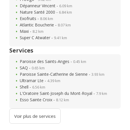
Dépanneur Vincent -
6.09 km
Nature Santé 2000 -
6.84 km
Exofruits -
8.06 km
Atlantic Boucherie -
8.07 km
Maxi -
8.2 km
Super C Atwater -
9.41 km
Services
Paroisse des Saints-Anges -
0.45 km
SAQ -
0.65 km
Paroisse Sainte-Catherine de Sienne -
3.93 km
Ultramar Lte -
4.39 km
Shell -
6.56 km
L'Oratoire Saint-Joseph du Mont-Royal -
7.9 km
Esso Sainte Croix -
8.12 km
Voir plus de services