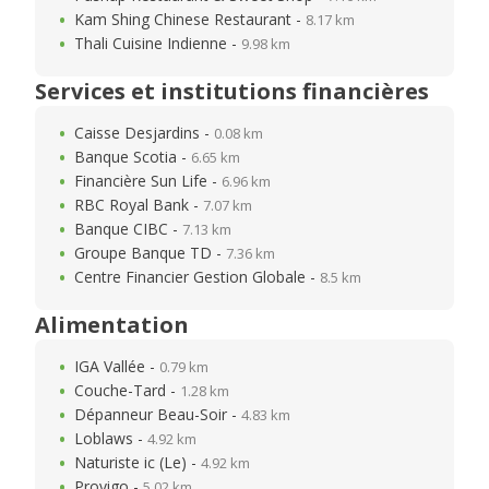
Kam Shing Chinese Restaurant -
8.17 km
Thali Cuisine Indienne -
9.98 km
Services et institutions financières
Caisse Desjardins -
0.08 km
Banque Scotia -
6.65 km
Financière Sun Life -
6.96 km
RBC Royal Bank -
7.07 km
Banque CIBC -
7.13 km
Groupe Banque TD -
7.36 km
Centre Financier Gestion Globale -
8.5 km
Alimentation
IGA Vallée -
0.79 km
Couche-Tard -
1.28 km
Dépanneur Beau-Soir -
4.83 km
Loblaws -
4.92 km
Naturiste ic (Le) -
4.92 km
Provigo -
5.02 km