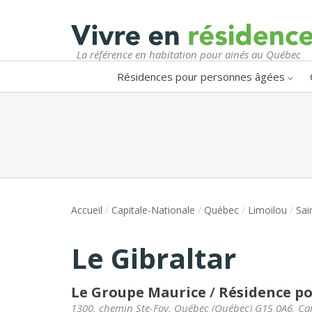
La référence en habitation pour ainés au Québec
Résidences pour personnes âgées
Accueil
/
Capitale-Nationale
/
Québec
/
Limoilou
/
Sai
Le Gibraltar
Le Groupe Maurice
/
Résidence po
1300, chemin Ste-Foy
,
Québec
(
Québec
)
G1S 0A6
,
Ca