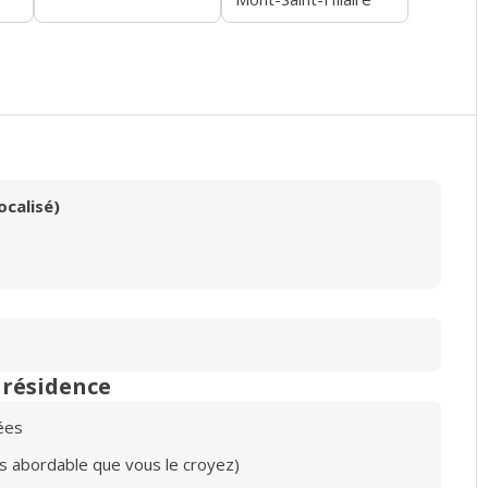
ocalisé)
n résidence
ées
lus abordable que vous le croyez)