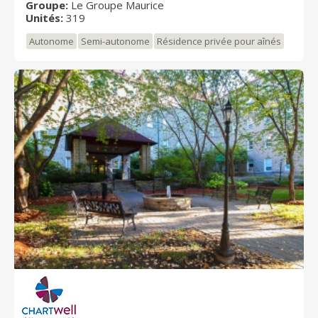
Groupe:
Le Groupe Maurice
tout Gatineau.
Unités:
319
Autonome
Semi-autonome
Résidence privée pour aînés