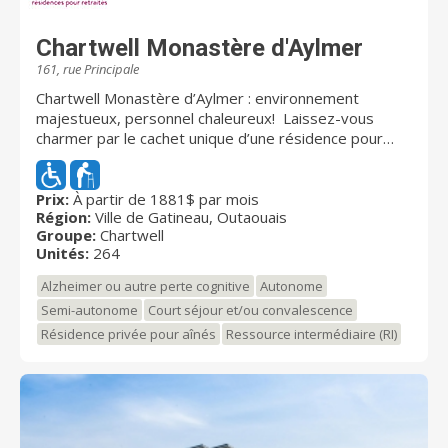
Chartwell Monastère d'Aylmer
161, rue Principale
Chartwell Monastère d’Aylmer : environnement
majestueux, personnel chaleureux! Laissez-vous
charmer par le cachet unique d’une résidence pour
aînés en plein coeur d’Aylmer. Chartwell Monastère
d’Aylmer est l’ancienne résidence des Pères
rédemptoristes, dont elle garde toute l’empreinte
Prix:
À partir de 1881$ par mois
Région:
Ville de Gatineau, Outaouais
historique. Elle accueille autant les aînés autonomes
Groupe:
Chartwell
que ceux nécessitant plus de soins. Nous proposons
Unités:
264
un vaste choix de studios et d’appartements, assortis
d’une gamme de soins évolutifs. Facilement
Alzheimer ou autre perte cognitive
Autonome
accessible, la résidence se trouve à proximité de
Semi-autonome
Court séjour et/ou convalescence
divers commerces et services. Des activités et des
Résidence privée pour aînés
Ressource intermédiaire (RI)
services adaptés aux besoins des résidents sont
également offerts, afin que vous puissiez profiter
d’une retraite sans tracas. Chez Chartwell, notre vision
Dédiés à votre MIEUX-ÊTRE est bien plus qu'une
simple phrase; c'est une priorité absolue. Nous tenons
à ce que nos résidents sachent que les soins et les