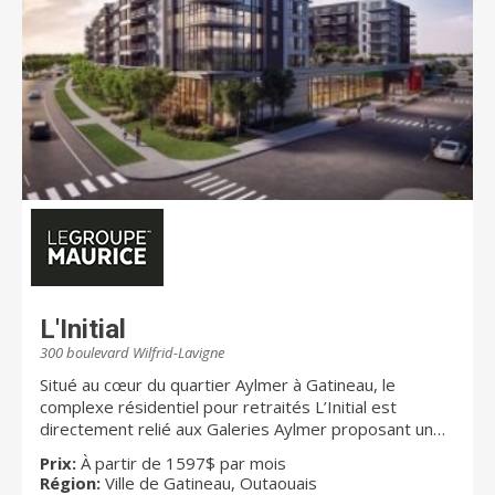
L'Initial
300 boulevard Wilfrid-Lavigne
Situé au cœur du quartier Aylmer à Gatineau, le
complexe résidentiel pour retraités L’Initial est
directement relié aux Galeries Aylmer proposant un
vaste choix de commerces, de services, de
Prix:
À partir de 1597$ par mois
restaurants et de cafés. La résidence offre aussi une
Région:
Ville de Gatineau, Outaouais
grande variété de services et de loisirs, unique dans