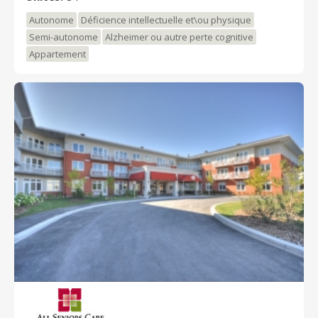
vous pouvez déguster tous les jours de délicieux
repas à la carte.
Autonome
Déficience intellectuelle et\ou physique
Semi-autonome
Alzheimer ou autre perte cognitive
Appartement