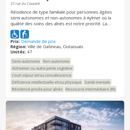
57 rue du Couvent
Résidence de type familiale pour personnes âgées
semi autonomes et non-autonomes à Aylmer où la
qualité des soins des aînés est notre priorité. La
Résidence Maison Bruyère offre une vaste gamme de
services; Unité surveillée, infirmière, répit, pharmacie,
activités, Unité Sentinelle. La résidence Maison
Prix:
Demande de prix
Région:
Ville de Gatineau, Outaouais
Bruyère, autrefois Couvent des sœurs, est un lieu
Unités:
47
sacré et rempli d’histoire existant depuis plus de 150
ans. Vous y vivrez une expérience des plus agréables
Semi-autonome
Non-autonome
en choisissant d’y résider! Notre équipe, à l'écoute de
Alzheimer ou autre perte cognitive
vos besoins, vous procurera la paix d’esprit ainsi qu’un
Court séjour et/ou convalescence
endroit chaleureux et paisible où il fait bon vivre.
Déficience intellectuelle et\ou physique
Santé mentale
Résidence privée pour aînés
Ressource intermédiaire (RI)