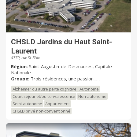
en toute intimité dans une salle à dîner spécialement
aménagée pour l’occasion. Autant d’éléments qui
favorisent l’autonomie sous toutes ses formes.
CHSLD Jardins du Haut Saint-
Laurent
4770, rue St-Félix
Région:
Saint-Augustin-de-Desmaures, Capitale-
Nationale
Groupe:
Trois résidences, une passion...
Unités:
256
Alzheimer ou autre perte cognitive
Autonome
Court séjour et/ou convalescence
Non-autonome
Semi-autonome
Appartement
CHSLD privé non-conventionné