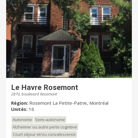
Le Havre Rosemont
2870, boulevard Rosemont
Région:
Rosemont La Petite-Patrie, Montréal
Unités:
16
Autonome
Semi-autonome
Alzheimer ou autre perte cognitive
Court séjour et/ou convalescence