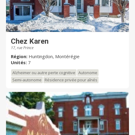
en toute intimité dans une salle à dîner spécialement
aménagée pour l’occasion. Autant d’éléments qui
favorisent l’autonomie sous toutes ses formes.
Chez Karen
17, rue Prince
Région:
Huntingdon, Montérégie
Unités:
7
Alzheimer ou autre perte cognitive
Autonome
Semi-autonome
Résidence privée pour aînés