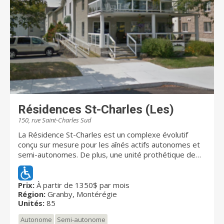
loyers abordables.
Résidences St-Charles (Les)
150, rue Saint-Charles Sud
La Résidence St-Charles est un complexe évolutif
conçu sur mesure pour les aînés actifs autonomes et
semi-autonomes. De plus, une unité prothétique de
12 chambres nous permet d'accueillir une clientèle
avec problèmes cognitifs (Alzheimer ou autres) en
offrant une gamme de services complète dans un
Prix:
À partir de 1350$ par mois
Région:
Granby, Montérégie
environnement stimulant. De plus, vous pouvez
Unités:
85
bénéficier d'un hébergement temporaire pour un répit
et nous accueillons aussi des gens en convalescence.
Autonome
Semi-autonome