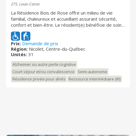
275, Louis-Caron
La Résidence Bois de Rose offre un milieu de vie
familial, chaleureux et accueillant assurant sécurité,
confort et bien-être. Le résident(e) bénéficie de soins
physiques, psychologiques et sociaux, d'un
encadrement souple et personnalisé aux dimensions
humaines, totalement adapté à leurs besoins et leur
Prix:
Demande de prix
Région:
Nicolet, Centre-du-Québec
rythme de vie. Pour plus de renseignement, appelez-
Unités:
31
nous! C'est avec plaisir que nous répondrons à vos
questions. Offert : hébergement de courte et/ou
Alzheimer ou autre perte cognitive
longue durée, répit/dépannage et convalescence.
Court séjour et/ou convalescence
Semi-autonome
Services et prix avantageux. Une aide financière est
Résidence privée pour aînés
Ressource intermédiaire (RI)
disponible pour le volet RPA pour aidé les familles