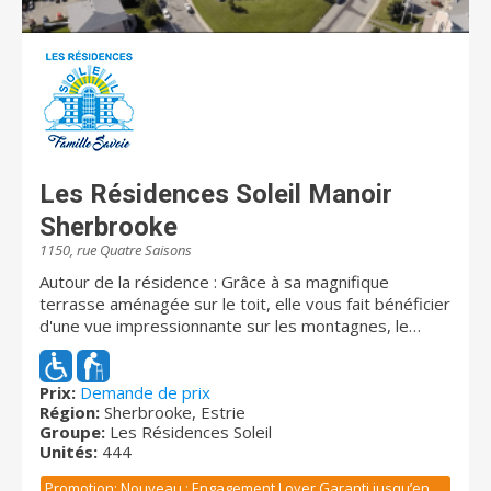
Les Résidences Soleil Manoir
Sherbrooke
1150, rue Quatre Saisons
Autour de la résidence : Grâce à sa magnifique
terrasse aménagée sur le toit, elle vous fait bénéficier
d'une vue impressionnante sur les montagnes, le
Sanctuaire Beauvoir, le Centre hospitalier universitaire,
ainsi que sur la majestueuse ville de Sherbrooke. Nos
résidents disposent d'une magnifique et gigantesque
Prix:
Demande de prix
Région:
Sherbrooke, Estrie
cour extérieure agrémentée de sentiers, de
Groupe:
Les Résidences Soleil
balançoires, de quelques pavillons de jardin ainsi que
Unités:
444
plusieurs jeux de pétanque pour le plaisir de tout un
chacun. La résidence se trouve à quelques minutes de
Promotion: Nouveau : Engagement Loyer Garanti jusqu’en