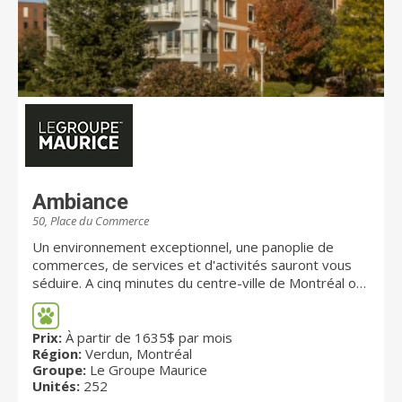
Ambiance
50, Place du Commerce
Un environnement exceptionnel, une panoplie de
commerces, de services et d'activités sauront vous
séduire. A cinq minutes du centre-ville de Montréal où
les musées, les cinémas et les boutiques vous
attendent, vous profiterez de cet écrin exceptionnel
pour votre plus grand bonheur… un oasis de paix et
Prix:
À partir de 1635$ par mois
Région:
Verdun, Montréal
de tranquillité ! Ambiance Île des Sœurs propose plus
Groupe:
Le Groupe Maurice
de 252 unités d'habitation conçues pour offrir une
Unités:
252
qualité de vie incomparable.