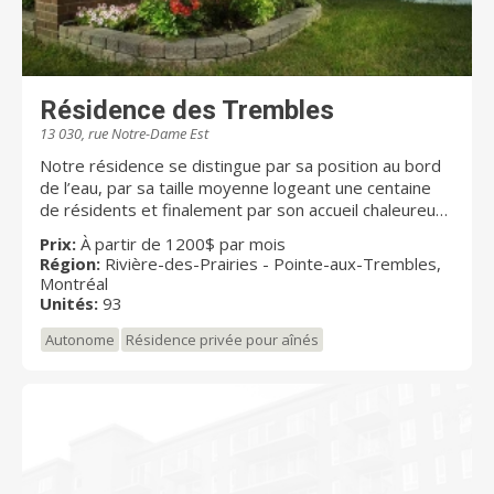
Résidence des Trembles
13 030, rue Notre-Dame Est
Notre résidence se distingue par sa position au bord
de l’eau, par sa taille moyenne logeant une centaine
de résidents et finalement par son accueil chaleureux
et familial. Chez nous, vous trouverez la tranquillité et
Prix:
À partir de 1200$ par mois
la sécurité ainsi que quelques activités pour vous
Région:
Rivière-des-Prairies - Pointe-aux-Trembles,
divertir. Nous offrons un excellent rapport qualité prix
Montréal
et nous prenons soin de toujours s’améliorer pour
Unités:
93
vous offrir le meilleur.
Autonome
Résidence privée pour aînés