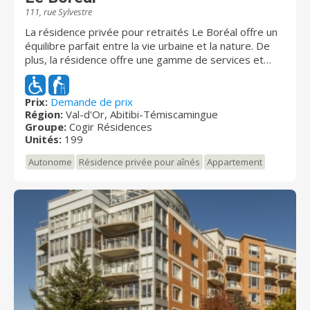
111, rue Sylvestre
La résidence privée pour retraités Le Boréal offre un
équilibre parfait entre la vie urbaine et la nature. De
plus, la résidence offre une gamme de services et
d'équipements pour assurer le confort et le bien-être
des résidents. En somme, c'est l'endroit idéal pour
profiter pleinement de votre retraite!
Prix:
Demande de prix
Région:
Val-d'Or, Abitibi-Témiscamingue
Groupe:
Cogir Résidences
Unités:
199
Autonome
Résidence privée pour aînés
Appartement