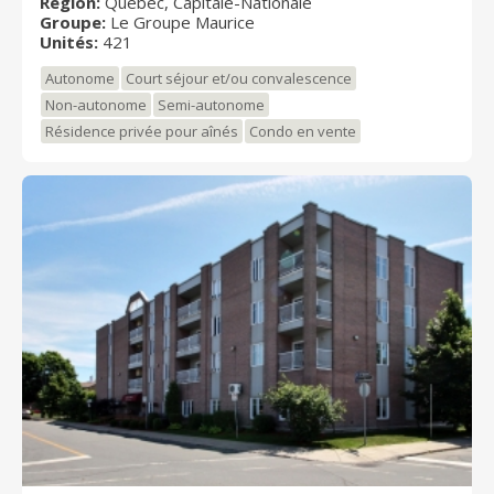
Région:
Québec, Capitale-Nationale
plus de 421 unités d'habitation d'exception,
Groupe:
Le Groupe Maurice
disponibles à l'achat ou à la location. Commerces,
Unités:
421
services, environnement verdoyant, qualité de vie,
tranquilité d'esprit...quand on est au centre de tout, la
Autonome
Court séjour et/ou convalescence
retraite rime avec bonheur. Les jours sont heureux.
Non-autonome
Semi-autonome
L'expérience est unique. Comme vous.
Résidence privée pour aînés
Condo en vente