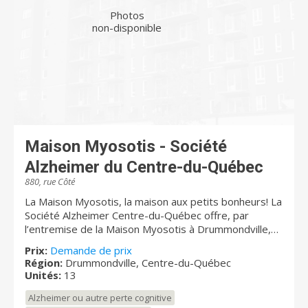
Photos
non-disponible
Maison Myosotis - Société
Alzheimer du Centre-du-Québec
880, rue Côté
La Maison Myosotis, la maison aux petits bonheurs! La
Société Alzheimer Centre-du-Québec offre, par
l’entremise de la Maison Myosotis à Drummondville,
un service d’hébergement de longue durée pour
Prix:
Demande de prix
personnes vivant avec la malaide d'Alzheimer et
Région:
Drummondville, Centre-du-Québec
autres troubles neurocognitifs. Elle constitue une
Unités:
13
ressource alternative entre la résidence et le
C.H.S.L.D. Sa philosophie d’hébergement est axée sur
Alzheimer ou autre perte cognitive