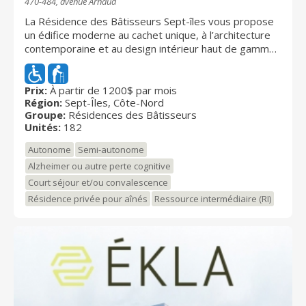
470-484, avenue Arnaud
La Résidence des Bâtisseurs Sept-îles vous propose
un édifice moderne au cachet unique, à l’architecture
contemporaine et au design intérieur haut de gamme.
Parmi les aires communes, on retrouve notamment un
vaste hall d’entrée, un salon d’accueil avec foyer au
gaz, des espaces climatisés et des ascenseurs. Les
Prix:
À partir de 1200$ par mois
Région:
Sept-Îles, Côte-Nord
résidents bénéficient également d’une terrasse
Groupe:
Résidences des Bâtisseurs
extérieure aménagée.
Unités:
182
Autonome
Semi-autonome
Alzheimer ou autre perte cognitive
Court séjour et/ou convalescence
Résidence privée pour aînés
Ressource intermédiaire (RI)