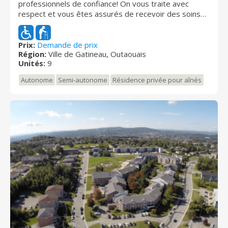
professionnels de confiance! On vous traite avec
respect et vous êtes assurés de recevoir des soins
personnalisés et de qualité, à un coût abordable. La
résidence compte 6 chambres simples, un salon, une
salle à manger, une cuisine, 2 toilettes et un balcon
Prix:
Demande de prix
Région:
Ville de Gatineau, Outaouais
pour profiter de l'été. Elle est située tout près du
Unités:
9
centre-ville de Gatineau, dans un quartier sécuritaire
et très tranquille. Tous les services sont ainsi à votre
Autonome
Semi-autonome
Résidence privée pour aînés
portée. Un petit paradis sur terre!