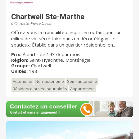
Chartwell Ste-Marthe
675, rue St-Pierre Ouest
Offrez-vous la tranquilité d'esprit en optant pour un
milieu de vie sécuritaire dans un décor élégant et
spacieux. Établie dans un quartier résidentiel en
bordure de la rivière Yamaska, Chartwell Ste-Marthe
Prix:
À partir de 1937$ par mois
est une chaleureuse résidence pour retraités alliant
Région:
Saint-Hyacinthe, Montérégie
authenticité et confort. Elle propose aux aînés
Groupe:
Chartwell
autonomes et semi-autonomes un choix de studios et
Unités:
198
d’appartements 3 ½ et 4 ½ et une gamme de soins
Autonome
Non-autonome
Semi-autonome
évolutifs. Notre résidence est située près du
centreville de Saint-Hyacinthe, reconnu pour ses
Résidence privée pour aînés
Appartement
événements culturels et gourmands ainsi que ses
activités de plein air. Chartwell Ste-Marthe est
desservie par le transport en commun, des
autoroutes et une gare, facilitant les déplacements
vers les restaurants et commerces avoisinants. De
plus, l’accès aux espaces verts des environs et la
quiétude qu’ils procurent sont bien appréciés de tous.
Chez Chartwell, notre vision Dédiés à votre MIEUX-