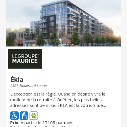
Ékla
2587, boulevard Laurier
L'exception est la règle. Quand on désire vivre le
meilleur de la retraite à Québec, les plus belles
adresses sont de mise. ÉKLA est la vôtre. Situé
exactement en face des centres Laurier Québec et
Place Sainte-Foy, lce complexe résidentiel pour
retraités du Groupe Maurice vous ouvre les portes de
Prix:
À partir de 1710$ par mois