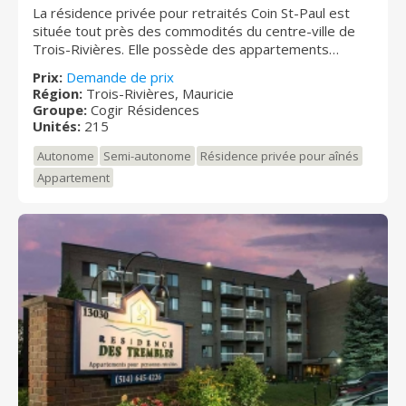
La résidence privée pour retraités Coin St-Paul est
située tout près des commodités du centre-ville de
Trois-Rivières. Elle possède des appartements
confortables et aménagés avec soin ainsi qu’une
Prix:
Demande de prix
grande cour extérieure et de magnifiques jardins. Son
Région:
Trois-Rivières, Mauricie
grand salon avec foyer adjacent à la salle des loisirs
Groupe:
Cogir Résidences
en fait un endroit accueillant et chaleureux.
Unités:
215
Autonome
Semi-autonome
Résidence privée pour aînés
Appartement