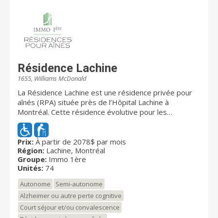
Résidence Lachine
1655, Williams McDonald
La Résidence Lachine est une résidence privée pour
aînés (RPA) située près de l’Hôpital Lachine à
Montréal. Cette résidence évolutive pour les
personnes autonomes et ceux en perte d’autonomie
(semi-autonomes). Les personnes souffrant d’une
maladie mentale, ceux ayant une déficience
Prix:
À partir de 2078$ par mois
Région:
Lachine, Montréal
intellectuelle et/ou physique, les personnes atteint de
Groupe:
Immo 1ère
la maladie de Parkinson et ceux Alzheimer et pertes
Unités:
74
cognitives. Les personnes qui ont simplement besoin
d’un court séjour/ convalescence sont aussi les
Autonome
Semi-autonome
bienvenues dans cette résidence du quartier Lachine.
Alzheimer ou autre perte cognitive
La résidence est reconnue pour la qualité de la
Court séjour et/ou convalescence
nourriture, la propreté et l’accueil du personnel. Les