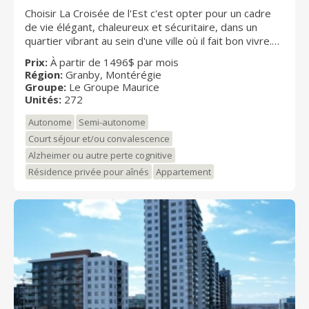
Choisir La Croisée de l'Est c'est opter pour un cadre
de vie élégant, chaleureux et sécuritaire, dans un
quartier vibrant au sein d'une ville où il fait bon vivre.
Situé face au plus important centre commercial de la
Prix:
À partir de 1496$ par mois
région, à distance de marche de tous les services,
Région:
Granby, Montérégie
cette nouvelle résidence pour retraités est entouré
Groupe:
Le Groupe Maurice
de ravissants jardins dont les couleurs varient au gré
Unités:
272
des saisons. La Croisée de l'Est propose 272 unités
Autonome
Semi-autonome
climatisées réparties sur cinq étages où le confort et
l'espace se rencontrent.
Court séjour et/ou convalescence
Alzheimer ou autre perte cognitive
Résidence privée pour aînés
Appartement