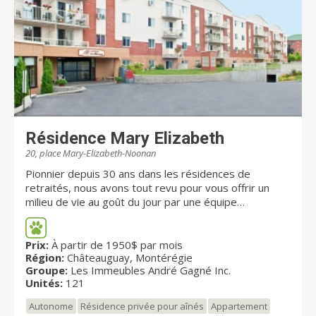
à proximité d’une multitude de services et de
commodités en plus d’offrir des vues spectaculaires
sur la montagne, le fleuve, le centre-ville ainsi que
Westmount, Eleva est à la hauteur de vos envies.
Résidence Mary Elizabeth
20, place Mary-Elizabeth-Noonan
Pionnier depuis 30 ans dans les résidences de
retraités, nous avons tout revu pour vous offrir un
milieu de vie au goût du jour par une équipe
professionnelle. Un concept qui propose un choix de
121 appartements où le traitement des espaces est
unique et innovant. LA SÉCURITÉ Résidence certifiée
Prix:
À partir de 1950$ par mois
Région:
Châteauguay, Montérégie
avec les normes recommandées, gicleurs dans tous
Groupe:
Les Immeubles André Gagné Inc.
les appartements et portes coupe-feu sur les étages.
Unités:
121
PLUS DE COMMODITÉS Salon de coiffure, loisirs et
plus. SANTÉ Infirmière et médecin à votre disposition,
Autonome
Résidence privée pour aînés
Appartement
assistance aux soins 24h/7J. TOUT À LA PORTÉE DE