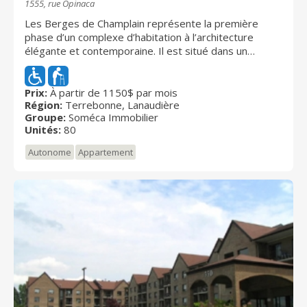
1555, rue Opinaca
Les Berges de Champlain représente la première
phase d’un complexe d’habitation à l’architecture
élégante et contemporaine. Il est situé dans un
environnement paisible et entouré d’espace vert
aménagé, à proximité de tous les services. Le
complexe comprend 38 appartements de qualité
Prix:
À partir de 1150$ par mois
Région:
Terrebonne, Lanaudière
répartis sur quatre étages incluant ascenseur et
Groupe:
Soméca Immobilier
plancher de béton pour une insonorisation supérieur.
Unités:
80
Les appartements sont offerts à partir de 850$ par
mois. Les appartements comptent une ou deux
Autonome
Appartement
chambres et les superficies habitables de 650 a 980
pieds carrés. Chacun possède son propre rangement
et un stationnement extérieur réservé.