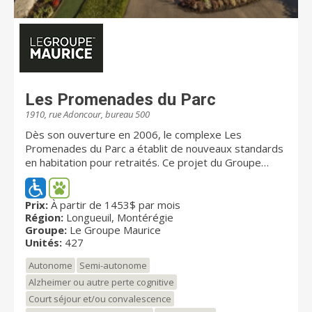
Les Promenades du Parc
1910, rue Adoncour, bureau 500
Dès son ouverture en 2006, le complexe Les
Promenades du Parc a établit de nouveaux standards
en habitation pour retraités. Ce projet du Groupe
Maurice offrait enfin la possibilité d'acheter ou de
louer son unité tout en profitant des avantages de la
vie en résidence : une première au Québec!
Prix:
À partir de 1453$ par mois
Région:
Longueuil, Montérégie
Récipiendaire du prix d'excellence en immobilier de
Groupe:
Le Groupe Maurice
l'Institut de développement urbain du Québec (IDU)
Unités:
427
en 2007, ce complexe résidentiel novateur jouit d'une
notoriété incontestée. Situé au coeur d'un
Autonome
Semi-autonome
environnement privilégié à Longueuil, Les
Alzheimer ou autre perte cognitive
Promenades du Parc vous propose un milieu de vie
Court séjour et/ou convalescence
dynamique et une diversité de services favorisant la