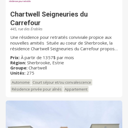
Chartwell Seigneuries du
Carrefour
445, rue des Érables
Une résidence pour retraités conviviale propice aux
nouvelles amitiés Située au coeur de Sherbrooke, la
résidence Chartwell Seigneuries du Carrefour propose
aux retraités autonomes et semi-autonomes de la
Prix:
À partir de 1357$ par mois
région de l’Estrie un vaste choix de studios et
Région:
Sherbrooke, Estrie
d’appartements 2 ½, 3 ½ et 4 ½, dans un milieu de vie
Groupe:
Chartwell
distingué qui évoque la vie à l’hôtel. Nos retraités
Unités:
275
profitent d’un emplacement avantageux, à proximité
Autonome
Court séjour et/ou convalescence
des services et des commerces avoisinants comme le
Carrefour de l’Estrie. Pour rester actifs, nos résidents
Résidence privée pour aînés
Appartement
ont accès à une panoplie d’aires communes
aménagées pour leurs activités. Notre splendide
jardin intérieur est unique en son genre parmi les
résidences pour retraités de la région. Grâce à leur
dynamisme, nos résidents sont très impliqués auprès
de la communauté. Chartwell Seigneuries du Carrefour