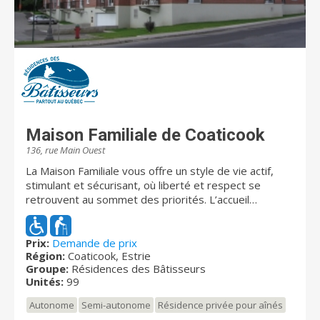
Maison Familiale de Coaticook
136, rue Main Ouest
La Maison Familiale vous offre un style de vie actif,
stimulant et sécurisant, où liberté et respect se
retrouvent au sommet des priorités. L’accueil
chaleureux de notre personnel et de nos résidents, la
beauté de nos paysages, la variété de nos activités et
la qualité de notre couvert servi en salle à manger ne
Prix:
Demande de prix
Région:
Coaticook, Estrie
sont que quelques-unes des richesses qui font la
Groupe:
Résidences des Bâtisseurs
réputation de la Maison Familiale et que vous
Unités:
99
aurez l’occasion de découvrir. La résidence sait
répondre à vos besoins en vous offrant des services
Autonome
Semi-autonome
Résidence privée pour aînés
de qualité supérieure, autant au niveau du gîte, du