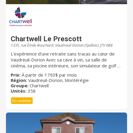
Chartwell Le Prescott
1335, rue Émile-Bouchard, Vaudreuil-Dorion (Québec) J7V 0B8
L’expérience d’une retraite sans tracas au cœur de
Vaudreuil-Dorion Avec sa cave à vin, sa salle de
cinéma, sa piscine intérieure, son simulateur de golf et
son café Internet, Chartwell Le Prescott donne autant
Prix:
À partir de 1793$ par mois
d’occasions aux résidents de socialiser entre eux que
Région:
Vaudreuil-Dorion, Montérégie
de se détendre dans un environnement paisible.
Groupe:
Chartwell
Notre résidence vous offre un vaste choix de studios
Unités:
358
et d’appartements 3 ½, 4 ½ et 5 ½. Des repas
En vedette
délicieux et nutritifs sont servis au quotidien dans
notre belle salle à manger de style restaurant, vous
procurant ainsi des moments de répit pour savourer
les plaisirs de table sans aucune tâche à accomplir.
Nous proposons également un service d’entretien
ménager mensuel et des services additionnels pour