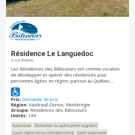
Résidence Le Languedoc
2, rue Boileau
Les Résidences des Bâtisseurs ont comme vocation
de développer et opérer des résidences pour
personnes âgées en région, partout au Québec.
Existant depuis 2003, nous sommes présents à
Cowansville, Rivière-du-Loup, Chambly, Coaticook,
Louiseville, Québec, Sept-Îles, Matane, Valleyfield,
Prix:
Demande de prix
Région:
Vaudreuil-Dorion, Montérégie
Vaudreuil, Baie-Saint-Paul et La Tuque. Notre nom «
Groupe:
Résidences des Bâtisseurs
Résidences des Bâtisseurs » se veut un hommage à
Unités:
199
tous ceux et celles qui ont contribué à construire le
Québec contemporain. Aux Résidences des
Autonome
Alzheimer ou autre perte cognitive
Bâtisseurs, nous croyons sincèrement que ces
Court séjour et/ou convalescence
Semi-autonome
personnes méritent amplement de vivre cette