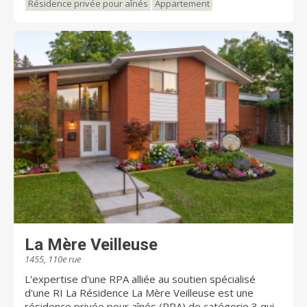
tranquilité d'esprit et le mieux-être, tels que vous les
Résidence privée pour aînés
Appartement
concevez maintenant, et pour l'avenir. Prix
d’Excellence en Immobilier – 2007 Catégorie multi-
résidentiel Institut de Développement Urbain
La Mère Veilleuse
1455, 110e rue
L'expertise d'une RPA alliée au soutien spécialisé
d'une RI La Résidence La Mère Veilleuse est une
résidence privée pour aînés (RPA) de catégorie 3 qui a