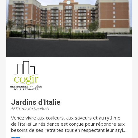
est notamment fière partenaire du Centre de
recherche sur le vieillissement de l’Université de
Sherbrooke. Chez Chartwell, notre vision Dédiés à
votre MIEUX-ÊTRE est bien plus qu'une simple
phrase; c'est une priorité absolue. Nous tenons à ce
que nos résidents sachent que les soins et les
services qui leur sont offerts dans les résidences
Chartwell leur permettront de mener une vie
heureuse, enrichissante et saine. Il est primordial que
les familles soient rassurées que leurs proches
évoluent dans un environnement sûr et qu'ils
participent à la vie quotidienne dans nos résidences
selon leurs envies et leurs intérêts. Chartwell offre un
éventail complet de résidences pour retraités. Il s'agit
du plus important propriétaire et gestionnaire de
résidences pour retraités au Canada. Au Québec,
Chartwell compte plus de 10 000 résidents et emploie
Jardins d'Italie
environ 3 000 employés. Pour de plus amples
5650, rue du Hautbois
renseignements, visitez chartwell.com
Venez vivre aux couleurs, aux saveurs et au rythme
de l’Italie! La résidence est conçue pour répondre aux
besoins de ses retraités tout en respectant leur style
de vie. Vivre aux Jardins d’Italie, c’est choisir un cadre