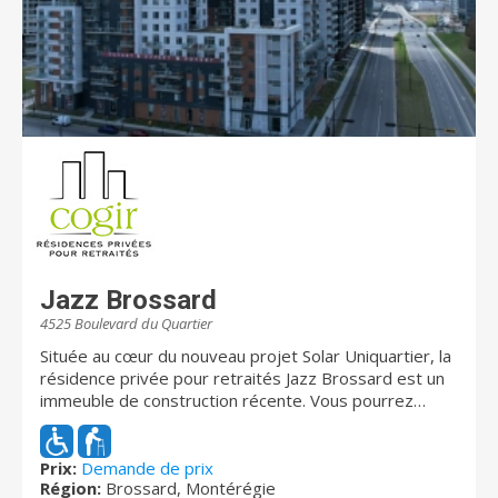
Jazz Brossard
4525 Boulevard du Quartier
Située au cœur du nouveau projet Solar Uniquartier, la
résidence privée pour retraités Jazz Brossard est un
immeuble de construction récente. Vous pourrez
profiter des commerces et des restaurants du
Quartier DIX30 ainsi que du futur REM, tous deux à
distance de marche de la résidence. Venez profiter
Prix:
Demande de prix
Région:
Brossard, Montérégie
des nombreux services offerts et des aires