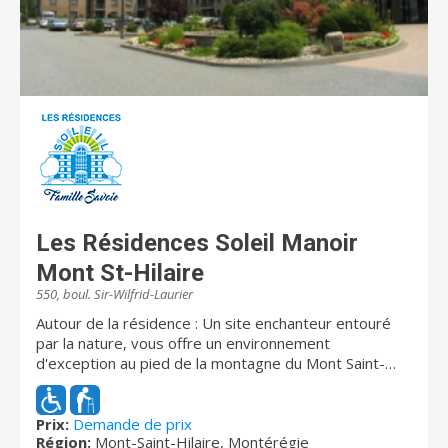
Les Résidences Soleil Manoir
Mont St-Hilaire
550, boul. Sir-Wilfrid-Laurier
Autour de la résidence : Un site enchanteur entouré
par la nature, vous offre un environnement
d'exception au pied de la montagne du Mont Saint-
Hilaire. Vous serez séduit par la beauté de la nature
environnante, changeante au rythme des saisons, ainsi
que par l'étang aux canrads et aux petits animaux y
Prix:
Demande de prix
Région:
Mont-Saint-Hilaire, Montérégie
séjournant. La résidence est située à proximité d'un