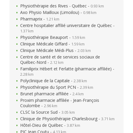
Physiothérapie des Rives - Québec -
0.93 km
Axo Physio Mailloux (Limoilou) -
0.98 km
Pharmaprix -
1.21 km
Centre hospitalier affilié universitaire de Québec -
1.37 km
Physiothérapie Beauport -
1.59 km
Clinique Médicale Giffard -
1.59 km
Clinique Médicale Médi-Plus -
2.03 km
Centre de santé et de services sociaux de
Québec-Nord -
2.12 km
Familiprix Hébert et Ferlatte (pharmacie affiliée) -
2.28 km
Polyclinique de la Capitale -
2.38 km
Physiothérapie du Sport PCN -
2.39 km
Brunet pharmacie affiliée -
2.4 km
Proxim pharmacie affiliée - Jean-François
Coulombe -
2.96 km
CLSC la Source Sud -
3.05 km
Clinique de Physiothérapie Charlesbourg -
3.71 km
Hôtel-Dieu de Québec -
3.87 km
PJC Jean Coutu -
4.13 km