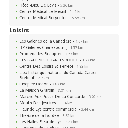
Hôtel-Dieu De Lévis -
5.36 km
Centre Médical Le Mesnil -
5.45 km
Centre Medical Berger Inc. -
5.58 km
Loisirs
Les Galeries de la Canadiere -
1.07 km
BP Galeries Charlesbourg -
1.57 km
Promenades Beauport -
1.63 km
LES GALERIES CHARLESBOURG -
1.73 km
Centre Des Loisirs St-Ferreol -
1.83 km
Lieu historique national du Canada Cartier-
Brébeuf -
2.7 km
Cineplex Odéon -
2.83 km
La Maison Girardin -
3.01 km
Marché Aux Puces De La Concorde -
3.02 km
Moulin Des Jesuites -
3.34 km
Fleur de Lys centre commercial -
3.44 km
Théâtre de la Bordée -
3.85 km
Les Halles Fleur de Lys -
3.87 km
L'Impérial de Québec -