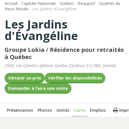
Accueil
/
Capitale-Nationale
/
Québec
/
Beauport
/
Quartier du
Vieux-Moulin
/
Les Jardins d'Évangéline
Les Jardins
d'Évangéline
Groupe Lokia
/
Résidence pour retraités
à Québec
2500, rue Camille-Lefebvre
,
Québec
(
Québec
)
G1J 0B4
,
Canada
Obtenir un prix
Vérifier les disponibilités
Demander à faire une visite
Présentation
Photos
Unités
Carte
Emplois
Impr