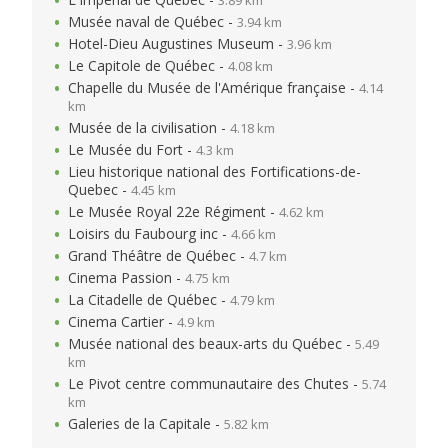
3.89 km
Musée naval de Québec -
3.94 km
Hotel-Dieu Augustines Museum -
3.96 km
Le Capitole de Québec -
4.08 km
Chapelle du Musée de l'Amérique française -
4.14
km
Musée de la civilisation -
4.18 km
Le Musée du Fort -
4.3 km
Lieu historique national des Fortifications-de-
Quebec -
4.45 km
Le Musée Royal 22e Régiment -
4.62 km
Loisirs du Faubourg inc -
4.66 km
Grand Théâtre de Québec -
4.7 km
Cinema Passion -
4.75 km
La Citadelle de Québec -
4.79 km
Cinema Cartier -
4.9 km
Musée national des beaux-arts du Québec -
5.49
km
Le Pivot centre communautaire des Chutes -
5.74
km
Galeries de la Capitale -
5.82 km