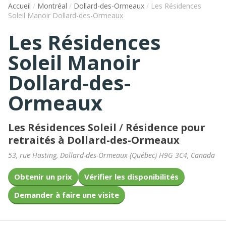
Accueil
/
Montréal
/
Dollard-des-Ormeaux
/
Les Résidences
Soleil Manoir Dollard-des-Ormeaux
Les Résidences
Soleil Manoir
Dollard-des-
Ormeaux
Les Résidences Soleil
/
Résidence pour
retraités à Dollard-des-Ormeaux
53, rue Hasting
,
Dollard-des-Ormeaux
(
Québec
)
H9G 3C4
,
Canada
Obtenir un prix
Vérifier les disponibilités
Demander à faire une visite