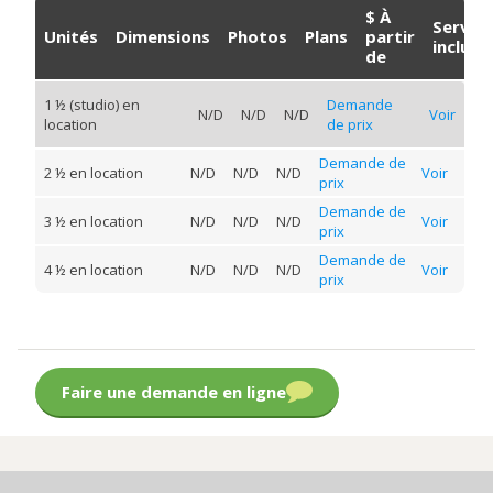
$ À
Servic
Unités
Dimensions
Photos
Plans
partir
inclus
de
1 ½ (studio) en
Demande
N/D
N/D
N/D
Voir
location
de prix
Demande de
2 ½ en location
N/D
N/D
N/D
Voir
prix
Demande de
3 ½ en location
N/D
N/D
N/D
Voir
prix
Demande de
4 ½ en location
N/D
N/D
N/D
Voir
prix
Faire une demande en ligne