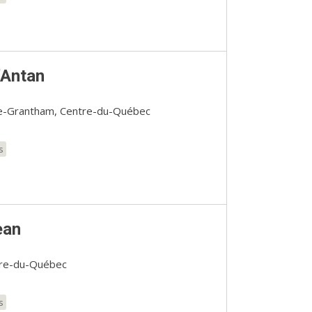
'Antan
e-Grantham, Centre-du-Québec
s
ean
ntre-du-Québec
s