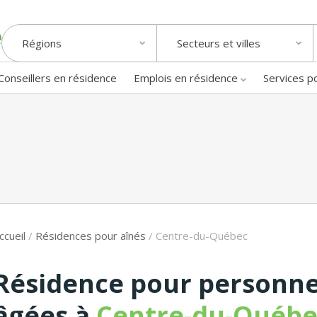
Régions
Secteurs et villes
Conseillers en résidence
Emplois en résidence
Services p
ccueil
/
Résidences pour aînés
/
Centre-du-Québec
Résidence pour personn
âgées à
Centre-du-Québe