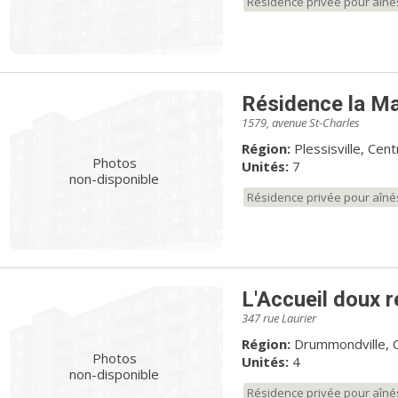
Résidence privée pour aîné
Résidence la Ma
1579, avenue St-Charles
Région:
Plessisville, Ce
Photos
Unités:
7
non-disponible
Résidence privée pour aîné
L'Accueil doux 
347 rue Laurier
Région:
Drummondville, 
Photos
Unités:
4
non-disponible
Résidence privée pour aîné