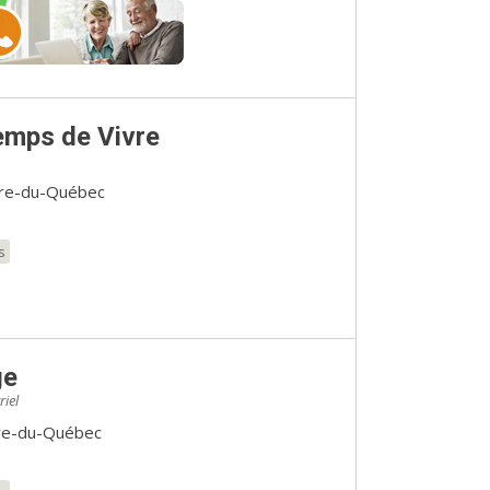
emps de Vivre
ntre-du-Québec
s
ge
iel
re-du-Québec