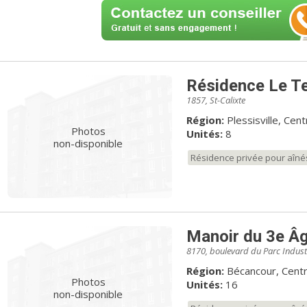
Résidence Le T
1857, St-Calixte
Région:
Plessisville, Ce
Photos
Unités:
8
non-disponible
Résidence privée pour aîné
Manoir du 3e Â
8170, boulevard du Parc Industr
Région:
Bécancour, Cent
Photos
Unités:
16
non-disponible