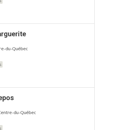
s
rguerite
ntre-du-Québec
s
repos
Centre-du-Québec
s