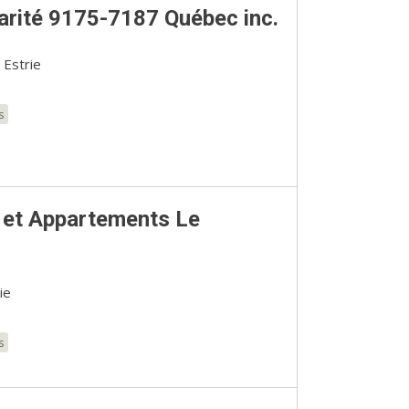
rité 9175-7187 Québec inc.
 Estrie
s
 et Appartements Le
ie
s