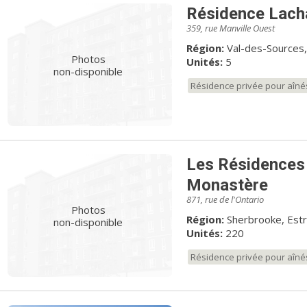
Résidence Lacha
359, rue Manville Ouest
Région:
Val-des-Sources,
Photos
Unités:
5
non-disponible
Résidence privée pour aîné
Les Résidences
Monastère
871, rue de l'Ontario
Photos
Région:
Sherbrooke, Estr
non-disponible
Unités:
220
Résidence privée pour aîné