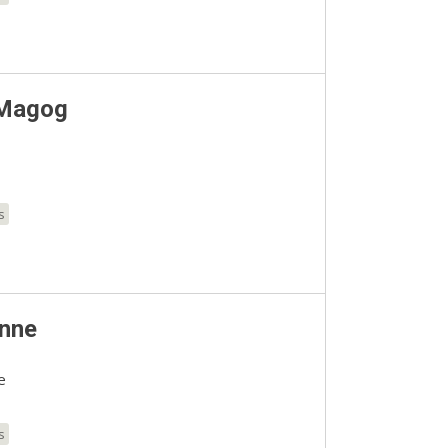
 Magog
s
nne
e
s