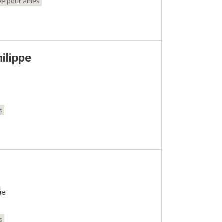
ée pour aînés
ilippe
s
ie
s