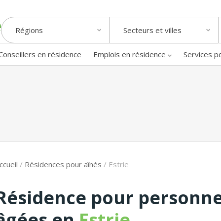
Régions
Secteurs et villes
Conseillers en résidence
Emplois en résidence
Services p
ccueil
/
Résidences pour aînés
/
Estrie
Résidence pour personn
âgées en
Estrie