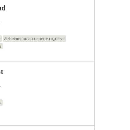
ad
e
e
Alzheimer ou autre perte cognitive
s
t
e
s