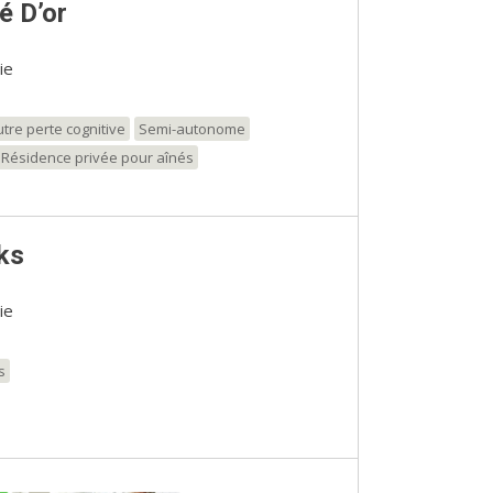
é D’or
ie
tre perte cognitive
Semi-autonome
Résidence privée pour aînés
ks
ie
s