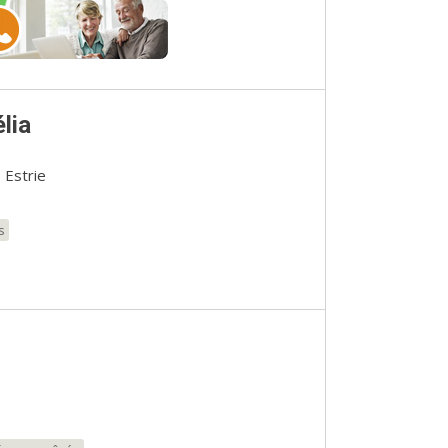
lia
 Estrie
s