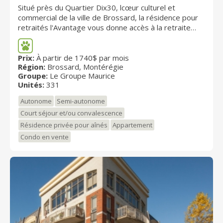
Situé près du Quartier Dix30, lcœur culturel et
commercial de la ville de Brossard, la résidence pour
retraités l'Avantage vous donne accès à la retraite
dont vous rêvez. Avec ce projet, nous proposons à
nos futurs résidents un style de vie unique, au cœur
d’un environnement où se côtoient épicuriens,
Prix:
À partir de 1740$ par mois
Région:
Brossard, Montérégie
sportifs, amoureux de la culture et même de la mode.
Groupe:
Le Groupe Maurice
Grâce à la qualité du design et de l’aménagement, à la
Unités:
331
diversité des services et à la multitude de commerces
qui se trouvent à proximité, nous sommes persuadés
Autonome
Semi-autonome
que l'Avantage saura répondre à vos aspirations.
Court séjour et/ou convalescence
Résidence privée pour aînés
Appartement
Condo en vente