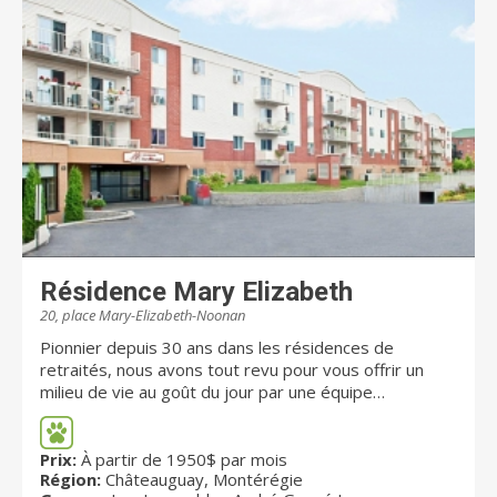
Résidence Mary Elizabeth
20, place Mary-Elizabeth-Noonan
Pionnier depuis 30 ans dans les résidences de
retraités, nous avons tout revu pour vous offrir un
milieu de vie au goût du jour par une équipe
professionnelle. Un concept qui propose un choix de
121 appartements où le traitement des espaces est
unique et innovant. LA SÉCURITÉ Résidence certifiée
Prix:
À partir de 1950$ par mois
Région:
Châteauguay, Montérégie
avec les normes recommandées, gicleurs dans tous