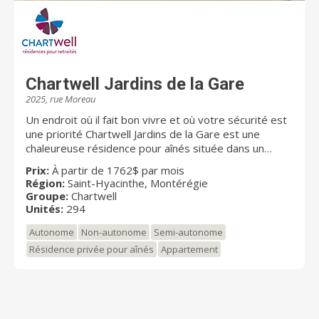
Chartwell Jardins de la Gare
2025, rue Moreau
Un endroit où il fait bon vivre et où votre sécurité est
une priorité Chartwell Jardins de la Gare est une
chaleureuse résidence pour aînés située dans un
quartier résidentiel tout près du centre-ville de Saint-
Prix:
À partir de 1762$ par mois
Hyacinthe. Vous serez à proximité de nombreux
Région:
Saint-Hyacinthe, Montérégie
commerces et services, accessibles à pied ou en
Groupe:
Chartwell
voiture. Le secteur étant bien desservi par les
Unités:
294
transports en commun et les grands axes routiers,
Autonome
Non-autonome
Semi-autonome
vous pourrez vous adonner facilement à vos sorties
et vos emplettes. Notre résidence est destinée aux
Résidence privée pour aînés
Appartement
retraités autonomes et semi-autonomes et offre un
vaste choix de studios et d’appartements, assortis
d’une gamme de soins évolutifs et de services
personnalisés. Nos résidents peuvent profiter d’une
variété d’aires communes et d’activités offertes sur