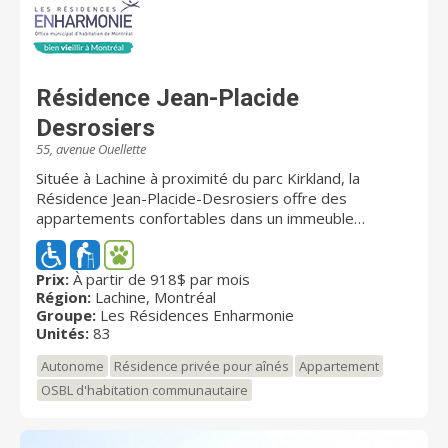
Résidence Jean-Placide
Desrosiers
55, avenue Ouellette
Située à Lachine à proximité du parc Kirkland, la
Résidence Jean-Placide-Desrosiers offre des
appartements confortables dans un immeuble
moderne et sécuritaire conçu spécialement pour les
besoins des personnes âgées autonomes ou en
légère perte d'autonomie. Le loyer inclut 5 repas par
Prix:
À partir de 918$ par mois
Région:
Lachine, Montréal
semaine servis dans la salle à manger, l'accès gratuit à
Groupe:
Les Résidences Enharmonie
la buanderie, le chauffage et l'électricité, le téléphone
Unités:
83
et la télévision par câble ainsi qu'une variété
d'activités de loisir. La sécurité de nos résidants nous
Autonome
Résidence privée pour aînés
Appartement
tient à cœur : l'immeuble est muni de caméras de
OSBL d'habitation communautaire
sécurité et l'accès est contrôlé par une carte
magnétique. De plus, notre personnel est sur place 24
h par jour pour assurer la tranquillité d'esprit des