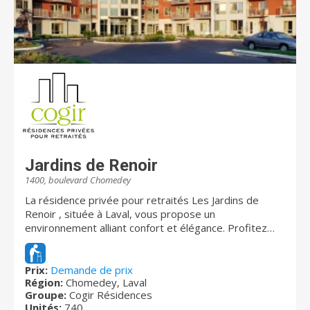
amitiés entre résidents et ensoleiller vos journées.
Prenez rendez-vous dès maintenant pour une visite
des lieux!
Jardins de Renoir
1400, boulevard Chomedey
La résidence privée pour retraités Les Jardins de
Renoir , située à Laval, vous propose un
environnement alliant confort et élégance. Profitez
des magnifiques jardins aménagés pour vous
détendre ou pour jouer une partie de mini-golf en
famille ou entre amis ! Avec ses grands appartements
Prix:
Demande de prix
Région:
Chomedey, Laval
lumineux, ses nombreux services offerts à la carte et
Groupe:
Cogir Résidences
ses spectacles, la résidence vous charmera !
Unités:
740