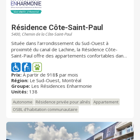
Résidence Côte-Saint-Paul
5400, Chemin de la Côte-Saint-Paul
Située dans l’arrondissement du Sud-Ouest à
proximité du canal de Lachine, la Résidence Côte-
Saint-Paul offre des appartements confortables dans
un immeuble moderne et sécuritaire conçu
spécialement pour les besoins des personnes âgées
autonomes ou en légère perte d'autonomie. Le loyer
Prix:
À partir de 918$ par mois
Région:
Le Sud-Ouest, Montréal
inclut 5 repas par semaine servis dans la salle à
Groupe:
Les Résidences Enharmonie
manger, l'accès gratuit à la buanderie, le chauffage et
Unités:
138
l'électricité, le téléphone et la télévision par câble ainsi
qu'une variété d'activités de loisir. La sécurité de nos
Autonome
Résidence privée pour aînés
Appartement
résidants nous tient à cœur : l'immeuble est muni de
OSBL d'habitation communautaire
caméras de sécurité et l'accès est contrôlé par une
carte magnétique. De plus, notre personnel est sur
place 24 h par jour pour assurer la tranquillité d'esprit
des résidants. La résidence est certifiée par le Centre
intégré universitaire de santé et de services sociaux