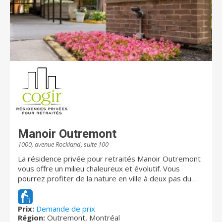
Manoir Outremont
1000, avenue Rockland, suite 100
La résidence privée pour retraités Manoir Outremont
vous offre un milieu chaleureux et évolutif. Vous
pourrez profiter de la nature en ville à deux pas du
Mont-Royal. Au cours de la belle saison, retrouvez-
vous sur l’une des deux magnifiques terrasses
aménagées afin de jouir de la belle cour intérieure
Prix:
Demande de prix
Région:
Outremont, Montréal
fleurie, des jardins et des grands arbres entourant la