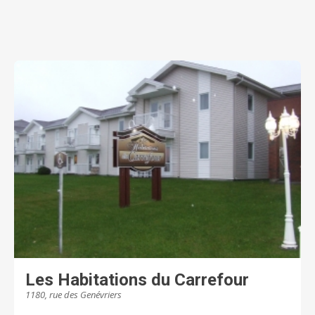
place. De plus, notre chef prépare chaque jour des
repas savoureux et équilibrés. Chez Chartwell, notre
vision Dédiés à votre MIEUX-ÊTRE est bien plus
qu'une simple phrase; c'est une priorité absolue. Nous
tenons à ce que nos résidents sachent que les soins
et les services qui leur sont offerts dans les
résidences Chartwell leur permettront de mener une
vie heureuse, enrichissante et saine. Il est primordial
que les familles soient rassurées que leurs proches
évoluent dans un environnement sûr et qu'ils
participent à la vie quotidienne dans nos résidences
selon leurs envies et leurs intérêts. Chartwell offre un
éventail complet de résidences pour retraités. Il s'agit
du plus important propriétaire et gestionnaire de
résidences pour retraités au Canada. Au Québec,
Chartwell compte plus de 10 000 résidents et emploie
environ 3 000 employés. Pour de plus amples
renseignements, visitez chartwell.com
Les Habitations du Carrefour
1180, rue des Genévriers