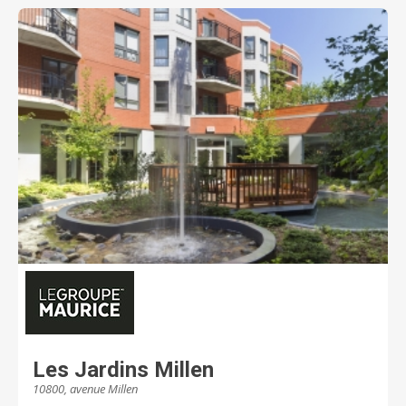
ReconnÊTRE renfermera 27 appartements
supervisés 24h/7 par un personnel qualifié ayant à
cœur la santé et le bien-être de cette clientèle. Pour
en connaître davantage sur cette unité de soins et sur
le processus de réservation des appartements en
cours, visitez notre site web. Le Centre
d'hébergement Nicolet vous offre un milieu de vie
sécuritaire, stimulant où vous pourrez pleinement
vivre votre retraite dans un climat de confiance et de
sérénité. Notre équipe attentive et dévouée vous
accompagnera dans votre quotidien pour rendre
votre séjour des plus agréable et des plus
harmonieux. Prenez rendez-vous dès maintenant
pour une visite des lieux!
Les Jardins Millen
10800, avenue Millen