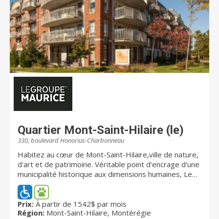
Quartier Mont-Saint-Hilaire (le)
330, boulevard Honorius-Charbonneau
Habitez au cœur de Mont-Saint-Hilaire,ville de nature,
d'art et de patrimoine. Véritable point d'encrage d'une
municipalité historique aux dimensions humaines, Le
Quartier Mont-Saint-Hilaire offre 200 appartements-
service en location pour retraités autonomes et 32
studios de soins sous la bannière Signature dédiés
Prix:
À partir de 1542$ par mois
Région:
Mont-Saint-Hilaire, Montérégie
aux personnes en perte d'autonomie. Cette résidence