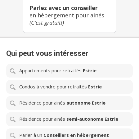
heureuse, enrichissante et saine. Il est primordial que
Parlez avec un conseiller
les familles soient rassurées que leurs proches
évoluent dans un environnement sûr et qu'ils
en hébergement pour ainés
participent à la vie quotidienne dans nos résidences
(C'est gratuit!)
selon leurs envies et leurs intérêts. Chartwell offre un
éventail complet de résidences pour retraités. Il s'agit
du plus important propriétaire et gestionnaire de
résidences pour retraités au Canada. Au Québec,
Chartwell compte plus de 10 000 résidents et emploie
Qui peut vous intéresser
environ 3 000 employés. Pour de plus amples
renseignements, visitez chartwell.com
Appartements pour retraités
Estrie
Condos à vendre pour retraités
Estrie
Résidence pour ainés
autonome Estrie
Résidence pour ainés
semi-autonome Estrie
Parler à un
Conseillers en hébergement