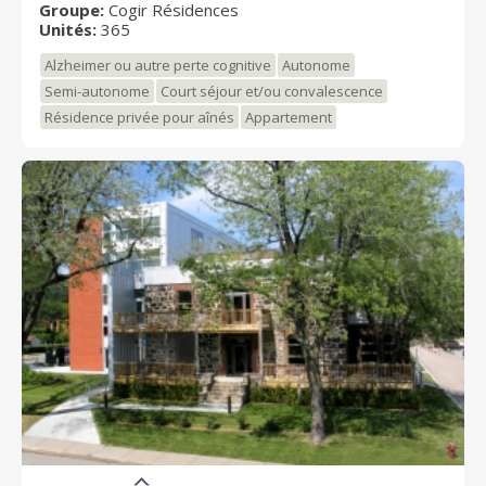
Groupe:
Cogir Résidences
résidence.
Unités:
365
Alzheimer ou autre perte cognitive
Autonome
Semi-autonome
Court séjour et/ou convalescence
Résidence privée pour aînés
Appartement