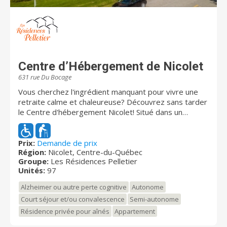
Centre d’Hébergement de Nicolet
631 rue Du Bocage
Vous cherchez l'ingrédient manquant pour vivre une
retraite calme et chaleureuse? Découvrez sans tarder
le Centre d'hébergement Nicolet! Situé dans un
environnement résidentiel entouré d'arbres, à deux
pas de la Cathédrale de Nicolet, cet havre de paix
vous offre tous les avantages d'être près des
Prix:
Demande de prix
Région:
Nicolet, Centre-du-Québec
services et attraits sans le tracas des bruits
Groupe:
Les Résidences Pelletier
provenant des artères commerciales. La résidence
Unités:
97
renferme 97 logements disposés sur quatre étages
dont un sera dédié à l'Unité de soins ReconnÊTRE.
Alzheimer ou autre perte cognitive
Autonome
Prochainement, le Centre d'hébergement Nicolet
Court séjour et/ou convalescence
Semi-autonome
proposera un milieu de vie adaptée et sécuritaire aux
Résidence privée pour aînés
Appartement
personnes âgées vivant avec un trouble cognitif.
Établie sur un même étage, l'Unité de soins