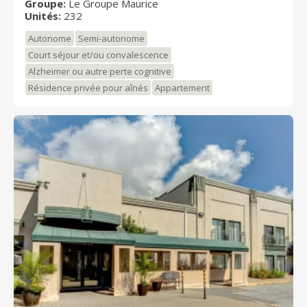
Groupe:
Le Groupe Maurice
pour retraités propose un mode de vie qui stimulera
Unités:
232
vos sens tout en vous invitant à la détente.
Autonome
Semi-autonome
Court séjour et/ou convalescence
Alzheimer ou autre perte cognitive
Résidence privée pour aînés
Appartement