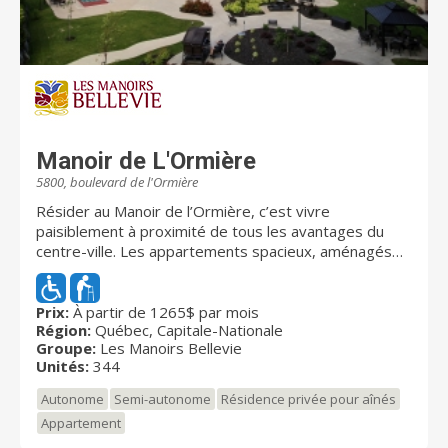
Manoir de L'Ormière
5800, boulevard de l'Ormière
Résider au Manoir de l’Ormière, c’est vivre
paisiblement à proximité de tous les avantages du
centre-ville. Les appartements spacieux, aménagés
avec goût et offrant une vue splendide sur la ville de
Québec, vous procurent confort et bien-être dans une
ambiance empreinte de jovialité et de courtoisie. Situé
Prix:
À partir de 1265$ par mois
Région:
Québec, Capitale-Nationale
près des grandes artères urbaines, le Manoir de
Groupe:
Les Manoirs Bellevie
l’Ormière se trouve à quelques pas seulement de
Unités:
344
nombreux services. Le Manoir de l’Ormière offre des
appartements qui conviennent à tous les besoins. Que
Autonome
Semi-autonome
Résidence privée pour aînés
vous viviez seul ou en couple, vous avez le choix entre
Appartement
plusieurs grandeurs qui varient du studio à