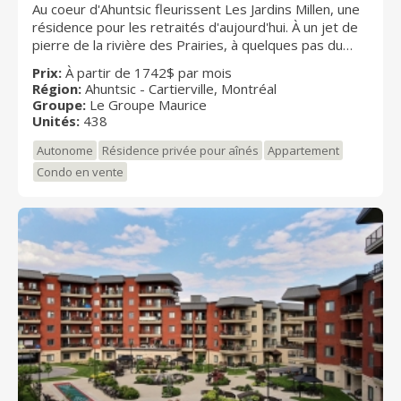
Au coeur d'Ahuntsic fleurissent Les Jardins Millen, une
résidence pour les retraités d'aujourd'hui. À un jet de
pierre de la rivière des Prairies, à quelques pas du
métro Henri-Bourassa, des commerces, des
Prix:
À partir de 1742$ par mois
restaurants du quartier et tout à côté de deux parcs
Région:
Ahuntsic - Cartierville, Montréal
verdoyants, Les Jardins Millen dispose d’une situation
Groupe:
Le Groupe Maurice
avantageuse. Cette nouvelle résidence pour retraités
Unités:
438
s’harmonise à son environnement avec sa galerie
Autonome
Résidence privée pour aînés
Appartement
commerciale intégrée comportant un accès intérieur
exclusif aux résidents. Ses jardins soigneusement
Condo en vente
aménagés et son architecture toute en légèreté
mettent en valeur la luminosité et les espaces verts.
Prix d’excellence Garantie Habitation des maîtres
bâtisseurs - 2014 Dans la catégorie des complexes
résidentiels pour personnes de 55 ans et plus, pour la
qualité de la construction et la capacité à desservir sa
clientèle.