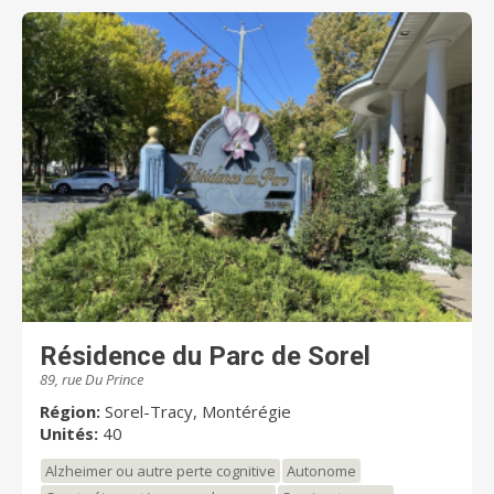
Résidence du Parc de Sorel
89, rue Du Prince
Région:
Sorel-Tracy, Montérégie
Unités:
40
Alzheimer ou autre perte cognitive
Autonome