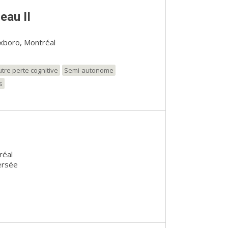
eau II
xboro, Montréal
tre perte cognitive
Semi-autonome
s
réal
ersée