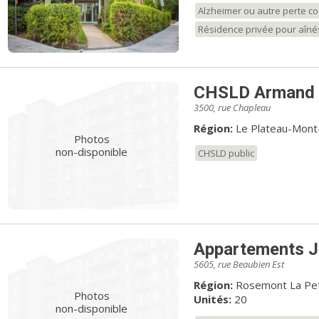
Alzheimer ou autre perte co
Résidence privée pour aîné
CHSLD Armand 
3500, rue Chapleau
Région:
Le Plateau-Mont
Photos
non-disponible
CHSLD public
Appartements J
5605, rue Beaubien Est
Région:
Rosemont La Pet
Photos
Unités:
20
non-disponible