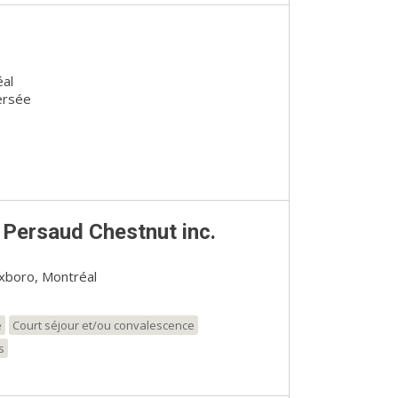
éal
ersée
Persaud Chestnut inc.
xboro, Montréal
e
Court séjour et/ou convalescence
s