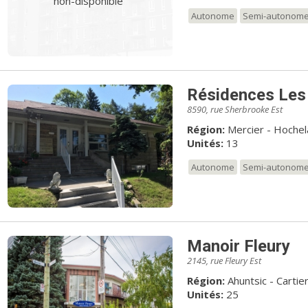
non-disponible
Autonome
Semi-autonom
Résidences Le
8590, rue Sherbrooke Est
Région:
Mercier - Hoche
Unités:
13
Autonome
Semi-autonom
Manoir Fleury
2145, rue Fleury Est
Région:
Ahuntsic - Cartier
Unités:
25