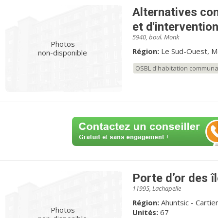
Alternatives co
et d'interventio
5940, boul. Monk
Photos
Région:
Le Sud-Ouest, M
non-disponible
OSBL d'habitation communa
Porte d’or des î
11995, Lachapelle
Région:
Ahuntsic - Cartier
Photos
Unités:
67