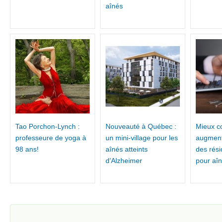
aînés
Tao Porchon-Lynch :
Nouveauté à Québec :
Mieux c
professeure de yoga à
un mini-village pour les
augment
98 ans!
aînés atteints
des rés
d’Alzheimer
pour aî