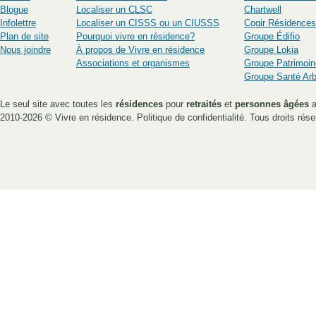
Blogue
Localiser un CLSC
Chartwell
Infolettre
Localiser un CISSS ou un CIUSSS
Cogir Résidences
Plan de site
Pourquoi vivre en résidence?
Groupe Édifio
Nous joindre
À propos de Vivre en résidence
Groupe Lokia
Associations et organismes
Groupe Patrimoin
Groupe Santé Ar
Le seul site avec toutes les
résidences
pour
retraités
et
personnes âgées
a
2010-2026 ©
Vivre en résidence
.
Politique de confidentialité
. Tous droits rése