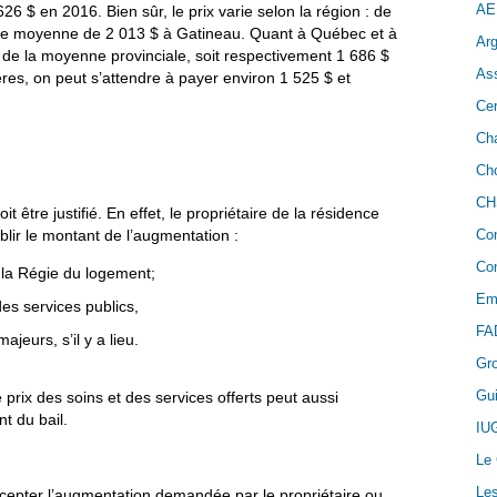
AE
6 $ en 2016. Bien sûr, le prix varie selon la région : de
ne moyenne de 2 013 $ à Gatineau. Quant à Québec et à
Arg
s de la moyenne provinciale, soit respectivement 1 686 $
As
ères, on peut s’attendre à payer environ 1 525 $ et
Cer
Cha
Cho
CH
 être justifié. En effet, le propriétaire de la résidence
Co
ablir le montant de l’augmentation :
Con
 la Régie du logement;
Em
des services publics,
FA
jeurs, s’il y a lieu.
Gr
Gui
le prix des soins et des services offerts peut aussi
 du bail.
IU
Le
Les
 accepter l’augmentation demandée par le propriétaire ou