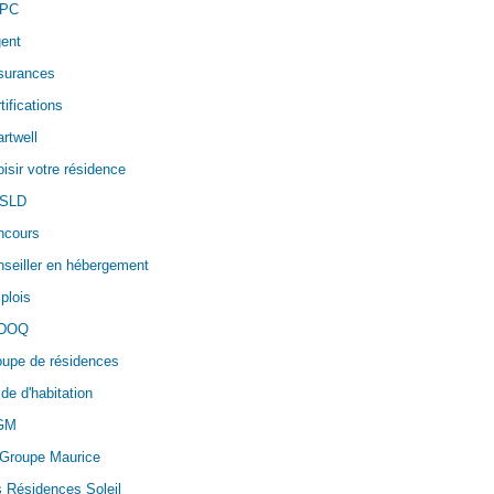
PC
ent
surances
tifications
rtwell
isir votre résidence
SLD
ncours
seiller en hébergement
plois
DOQ
oupe de résidences
de d'habitation
GM
 Groupe Maurice
 Résidences Soleil