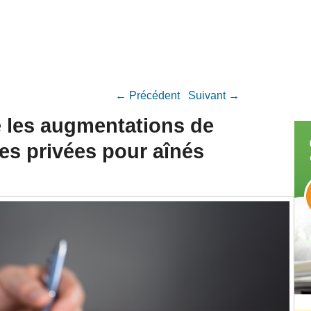
Navigation Article
←
Précédent
Suivant
→
 les augmentations de
es privées pour aînés