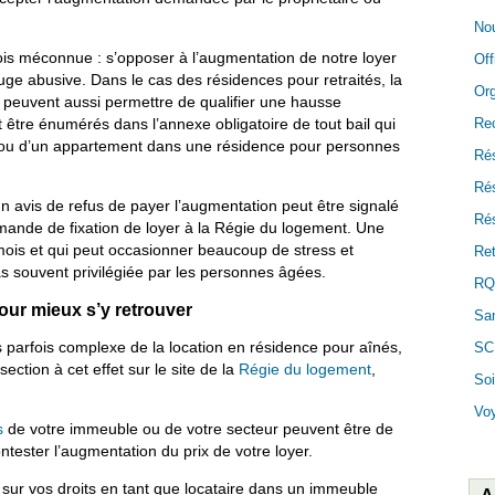
Nou
rfois méconnue : s’opposer à l’augmentation de notre loyer
Off
juge abusive. Dans le cas des résidences pour retraités, la
Or
ts peuvent aussi permettre de qualifier une hausse
Re
nt être énumérés dans l’annexe obligatoire de tout bail qui
ou d’un appartement dans une résidence pour personnes
Ré
Ré
 avis de refus de payer l’augmentation peut être signalé
Rés
emande de fixation de loyer à la Régie du logement. Une
ois et qui peut occasionner beaucoup de stress et
Ret
pas souvent privilégiée par les personnes âgées.
RQ
ur mieux s’y retrouver
San
s parfois complexe de la location en résidence pour aînés,
SC
 section à cet effet sur le site de la
Régie du logement
,
Soi
Vo
s
de votre immeuble ou de votre secteur peuvent être de
ontester l’augmentation du prix de votre loyer.
sur vos droits en tant que locataire dans un immeuble