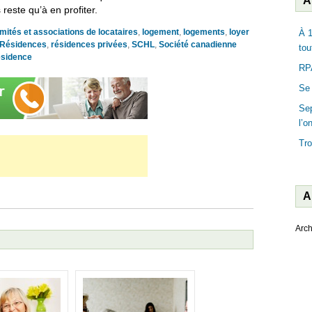
A
reste qu’à en profiter.
mités et associations de locataires
,
logement
,
logements
,
loyer
À 1
Résidences
,
résidences privées
,
SCHL
,
Société canadienne
tou
ésidence
RPA
Se 
Sep
l’o
Tro
A
Arch