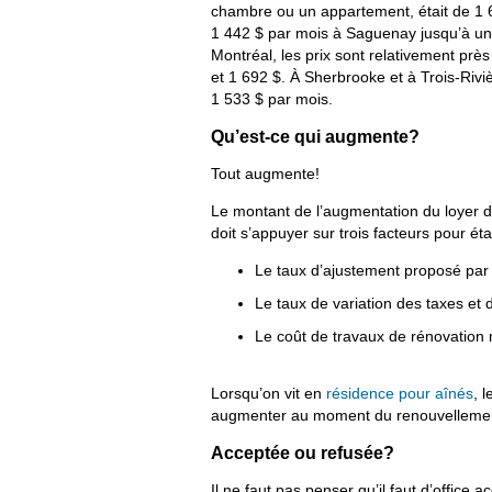
chambre ou un appartement, était de 1 62
1 442 $ par mois à Saguenay jusqu’à u
Montréal, les prix sont relativement prè
et 1 692 $. À Sherbrooke et à Trois-Rivi
1 533 $ par mois.
Qu’est-ce qui augmente?
Tout augmente!
Le montant de l’augmentation du loyer doit
doit s’appuyer sur trois facteurs pour ét
Le taux d’ajustement proposé par
Le taux de variation des taxes et 
Le coût de travaux de rénovation ma
Lorsqu’on vit en
résidence pour aînés
, 
augmenter au moment du renouvellement
Acceptée ou refusée?
Il ne faut pas penser qu’il faut d’office