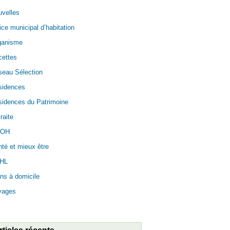
velles
ice municipal d’habitation
ganisme
cettes
seau Sélection
sidences
idences du Patrimoine
raite
OH
té et mieux être
HL
ns à domicile
yages