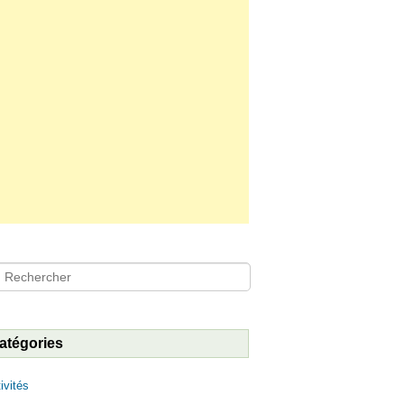
hercher
atégories
ivités