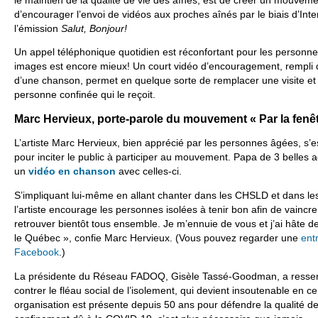
d’encourager l’envoi de vidéos aux proches aînés par le biais d’Inter
l’émission
Salut, Bonjour!
Un appel téléphonique quotidien est réconfortant pour les personne
images est encore mieux! Un court vidéo d’encouragement, rempli d
d’une chanson, permet en quelque sorte de remplacer une visite et d
personne confinée qui le reçoit.
Marc Hervieux, porte-parole du
mouvement
« Par la fenê
L’artiste Marc Hervieux, bien apprécié par les personnes âgées, s
pour inciter le public à participer au mouvement. Papa de 3 belles ado
un
vidéo en chanson
avec celles-ci.
S’impliquant lui-même en allant chanter dans les CHSLD et dans le
l’artiste encourage les personnes isolées à tenir bon afin de vainc
retrouver bientôt tous ensemble. Je m’ennuie de vous et j’ai hâte de
le Québec », confie Marc Hervieux. (Vous pouvez regarder une
ent
Facebook
.)
La présidente du Réseau FADOQ, Gisèle Tassé-Goodman, a ressenti 
contrer le fléau social de l’isolement, qui devient insoutenable en
organisation est présente depuis 50 ans pour défendre la qualité de