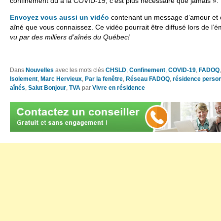
confinement dû à la COVID-19, c’est plus nécessaire que jamais ».
Envoyez vous aussi un vidéo
contenant un message d’amour et 
aîné que vous connaissez. Ce vidéo pourrait être diffusé lors de l’
vu par des milliers d’aînés du Québec!
Dans
Nouvelles
avec les mots clés
CHSLD
,
Confinement
,
COVID-19
,
FADOQ
Isolement
,
Marc Hervieux
,
Par la fenêtre
,
Réseau FADOQ
,
résidence perso
aînés
,
Salut Bonjour
,
TVA
par
Vivre en résidence