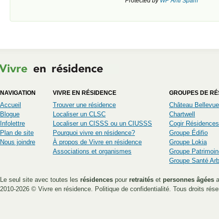
Protected by
WP Anti Spam
NAVIGATION
VIVRE EN RÉSIDENCE
GROUPES DE RÉ
Accueil
Trouver une résidence
Château Bellevue
Blogue
Localiser un CLSC
Chartwell
Infolettre
Localiser un CISSS ou un CIUSSS
Cogir Résidences
Plan de site
Pourquoi vivre en résidence?
Groupe Édifio
Nous joindre
À propos de Vivre en résidence
Groupe Lokia
Associations et organismes
Groupe Patrimoin
Groupe Santé Ar
Le seul site avec toutes les
résidences
pour
retraités
et
personnes âgées
a
2010-2026 ©
Vivre en résidence
.
Politique de confidentialité
. Tous droits rése