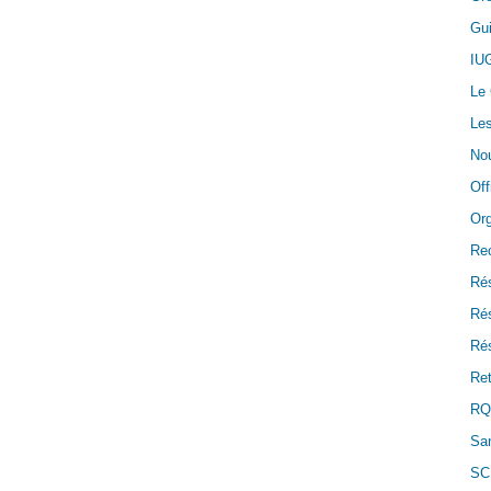
Gui
IU
Le
Les
Nou
Off
Or
Re
Ré
Ré
Rés
Ret
RQ
San
SC