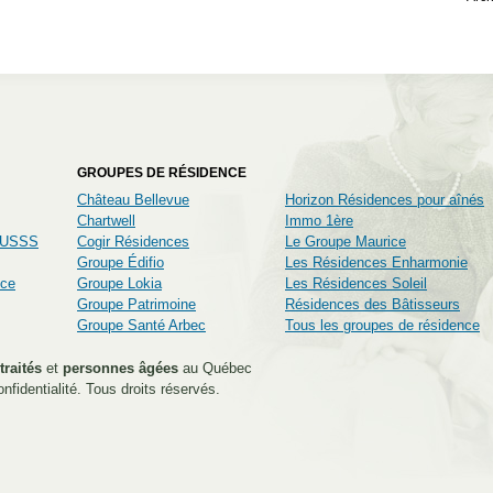
GROUPES DE RÉSIDENCE
Château Bellevue
Horizon Résidences pour aînés
Chartwell
Immo 1ère
CIUSSS
Cogir Résidences
Le Groupe Maurice
Groupe Édifio
Les Résidences Enharmonie
nce
Groupe Lokia
Les Résidences Soleil
Groupe Patrimoine
Résidences des Bâtisseurs
Groupe Santé Arbec
Tous les groupes de résidence
traités
et
personnes âgées
au Québec
nfidentialité
. Tous droits réservés.