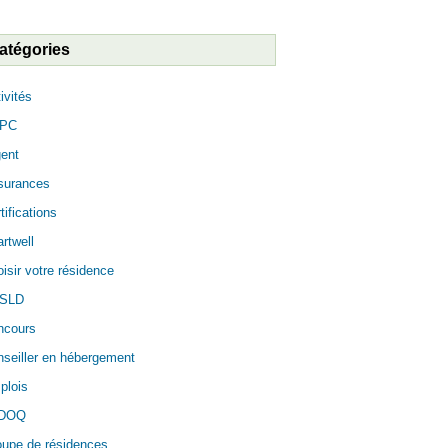
atégories
ivités
PC
ent
surances
tifications
rtwell
isir votre résidence
SLD
ncours
seiller en hébergement
plois
DOQ
oupe de résidences