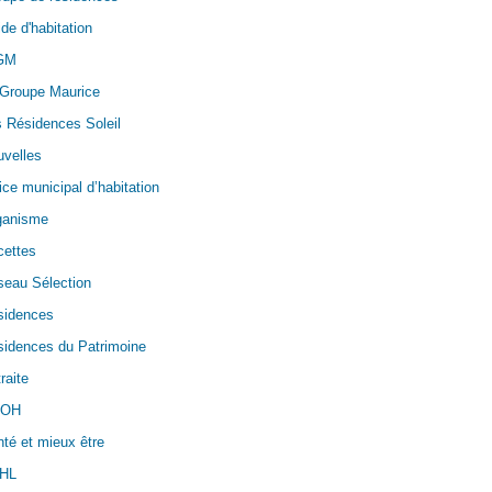
de d'habitation
GM
 Groupe Maurice
 Résidences Soleil
velles
ice municipal d’habitation
ganisme
cettes
seau Sélection
sidences
idences du Patrimoine
raite
OH
té et mieux être
HL