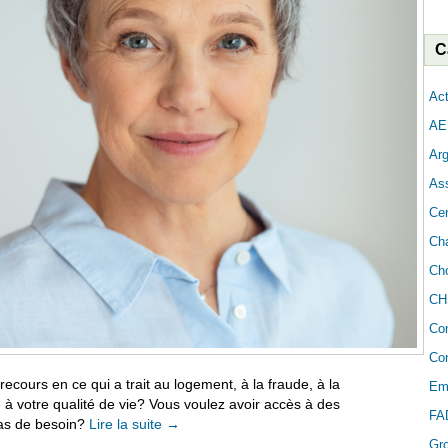
C
Act
AE
Arg
As
Cer
Cha
Cho
CH
Co
Con
recours en ce qui a trait au logement, à la fraude, à la
Em
é à votre qualité de vie? Vous voulez avoir accès à des
FA
cas de besoin?
Lire la suite
→
Gr