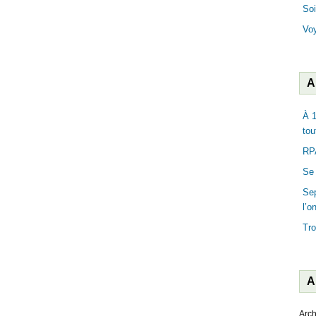
Soi
Vo
A
À 1
tou
RPA
Se 
Sep
l’o
Tro
A
Arch