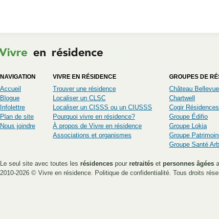
NAVIGATION
VIVRE EN RÉSIDENCE
GROUPES DE RÉ
Accueil
Trouver une résidence
Château Bellevue
Blogue
Localiser un CLSC
Chartwell
Infolettre
Localiser un CISSS ou un CIUSSS
Cogir Résidences
Plan de site
Pourquoi vivre en résidence?
Groupe Édifio
Nous joindre
À propos de Vivre en résidence
Groupe Lokia
Associations et organismes
Groupe Patrimoin
Groupe Santé Ar
Le seul site avec toutes les
résidences
pour
retraités
et
personnes âgées
a
2010-2026 ©
Vivre en résidence
.
Politique de confidentialité
. Tous droits rése