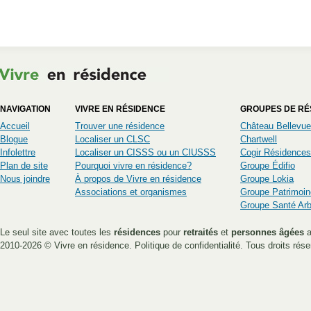
NAVIGATION
VIVRE EN RÉSIDENCE
GROUPES DE RÉ
Accueil
Trouver une résidence
Château Bellevue
Blogue
Localiser un CLSC
Chartwell
Infolettre
Localiser un CISSS ou un CIUSSS
Cogir Résidences
Plan de site
Pourquoi vivre en résidence?
Groupe Édifio
Nous joindre
À propos de Vivre en résidence
Groupe Lokia
Associations et organismes
Groupe Patrimoin
Groupe Santé Ar
Le seul site avec toutes les
résidences
pour
retraités
et
personnes âgées
a
2010-2026 ©
Vivre en résidence
.
Politique de confidentialité
. Tous droits rése