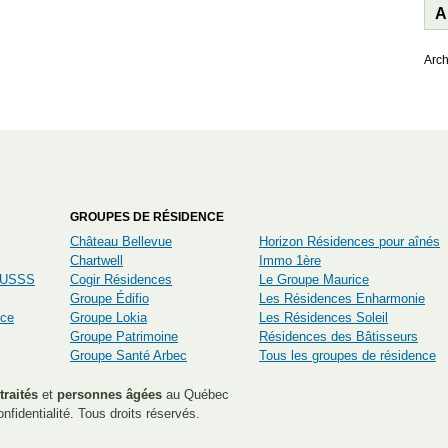
A
Arch
GROUPES DE RÉSIDENCE
Château Bellevue
Horizon Résidences pour aînés
Chartwell
Immo 1ère
CIUSSS
Cogir Résidences
Le Groupe Maurice
Groupe Édifio
Les Résidences Enharmonie
nce
Groupe Lokia
Les Résidences Soleil
Groupe Patrimoine
Résidences des Bâtisseurs
Groupe Santé Arbec
Tous les groupes de résidence
traités
et
personnes âgées
au Québec
nfidentialité
. Tous droits réservés.