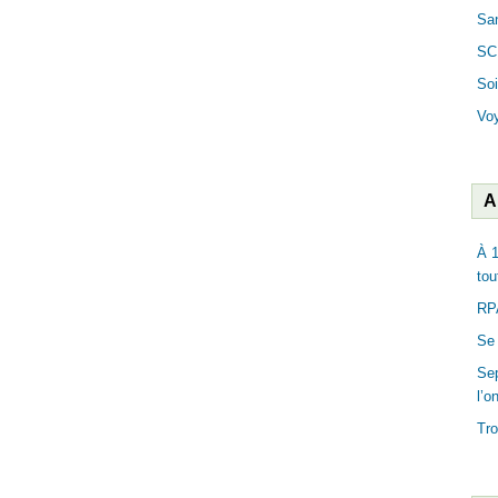
San
SC
Soi
Vo
A
À 1
tou
RPA
Se 
Sep
l’o
Tro