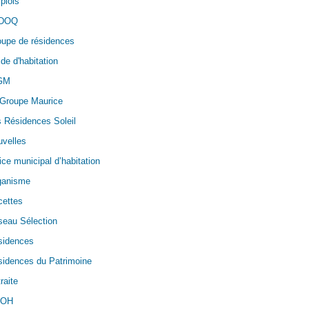
plois
DOQ
oupe de résidences
de d'habitation
GM
 Groupe Maurice
 Résidences Soleil
velles
ice municipal d’habitation
ganisme
cettes
seau Sélection
sidences
idences du Patrimoine
raite
OH