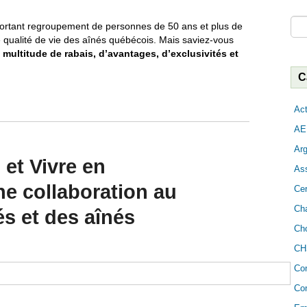
Rec
ortant regroupement de personnes de 50 ans et plus de
e qualité de vie des aînés québécois. Mais saviez-vous
e
multitude de rabais, d’avantages, d’exclusivités et
C
Act
AE
Arg
et Vivre en
As
ne collaboration au
Cer
Cha
és et des aînés
Cho
CH
Co
Con