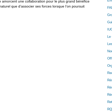
Em
amorcent une collaboration pour le plus grand bénéfice
naturel que d’associer ses forces lorsque l’on poursuit
FA
Gr
Gui
IU
Le
Les
Nou
Off
Or
Re
Ré
Ré
Rés
Ret
RQ