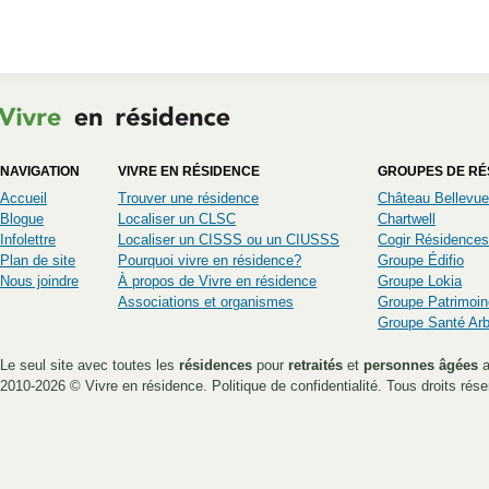
NAVIGATION
VIVRE EN RÉSIDENCE
GROUPES DE RÉ
Accueil
Trouver une résidence
Château Bellevue
Blogue
Localiser un CLSC
Chartwell
Infolettre
Localiser un CISSS ou un CIUSSS
Cogir Résidences
Plan de site
Pourquoi vivre en résidence?
Groupe Édifio
Nous joindre
À propos de Vivre en résidence
Groupe Lokia
Associations et organismes
Groupe Patrimoin
Groupe Santé Ar
Le seul site avec toutes les
résidences
pour
retraités
et
personnes âgées
a
2010-2026 ©
Vivre en résidence
.
Politique de confidentialité
. Tous droits rése