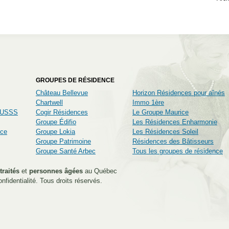
GROUPES DE RÉSIDENCE
Château Bellevue
Horizon Résidences pour aînés
Chartwell
Immo 1ère
CIUSSS
Cogir Résidences
Le Groupe Maurice
Groupe Édifio
Les Résidences Enharmonie
nce
Groupe Lokia
Les Résidences Soleil
Groupe Patrimoine
Résidences des Bâtisseurs
Groupe Santé Arbec
Tous les groupes de résidence
traités
et
personnes âgées
au Québec
nfidentialité
. Tous droits réservés.