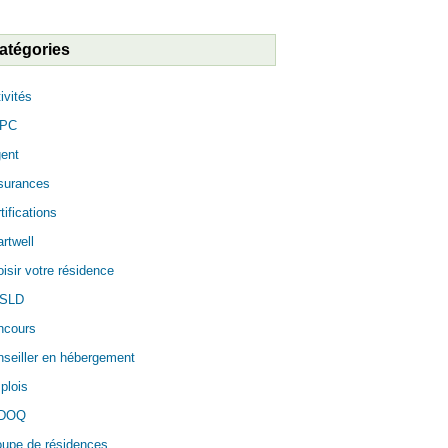
atégories
ivités
PC
ent
surances
tifications
rtwell
isir votre résidence
SLD
ncours
seiller en hébergement
plois
DOQ
oupe de résidences