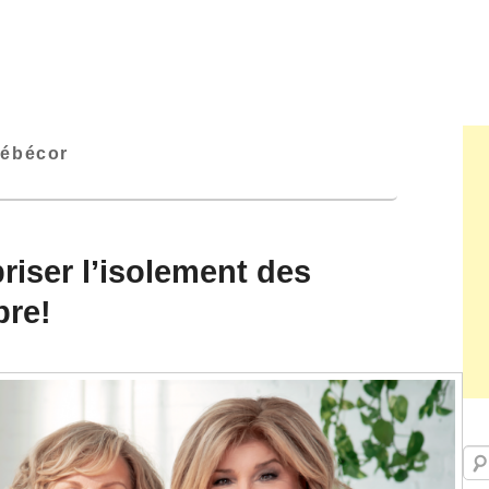
ébécor
riser l’isolement des
bre!
Rec