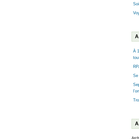
Soi
Vo
A
À 1
tou
RPA
Se 
Sep
l’o
Tro
A
Arch