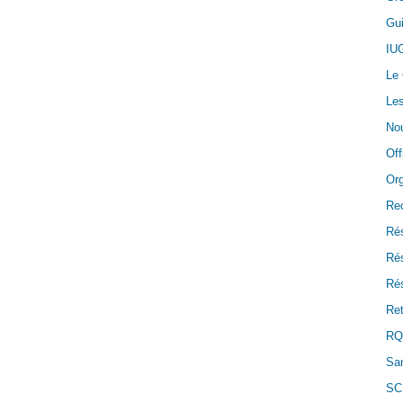
Gui
IU
Le
Les
Nou
Off
Or
Re
Ré
Ré
Rés
Ret
RQ
San
SC