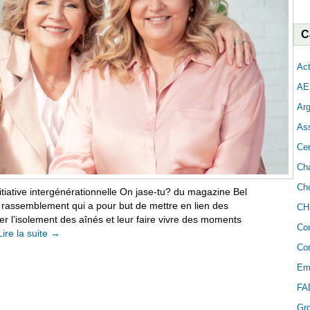
C
Act
AE
Arg
As
Cer
Cha
Cho
nitiative intergénérationnelle On jase-tu? du magazine Bel
n rassemblement qui a pour but de mettre en lien des
CH
er l’isolement des aînés et leur faire vivre des moments
Co
Lire la suite
→
Con
Em
FA
Gr