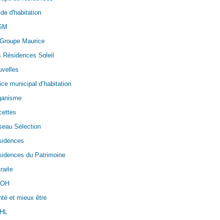
de d'habitation
GM
 Groupe Maurice
 Résidences Soleil
velles
ice municipal d’habitation
ganisme
cettes
seau Sélection
sidences
idences du Patrimoine
raite
OH
té et mieux être
HL