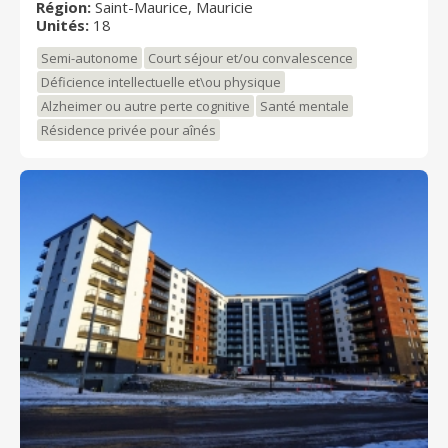
Région:
Saint-Maurice, Mauricie
sommes certifiés comme résidence sécuritaire pour
Unités:
18
les personnes faisant de l'errance. (Portes codées et
grande cours avec potagers, cloturée) Pour avoir une
Semi-autonome
Court séjour et/ou convalescence
meilleure idée de qui nous sommes, suivez nous sur
Déficience intellectuelle et\ou physique
facebook :
Alzheimer ou autre perte cognitive
Santé mentale
https://www.facebook.com/HavreSaintMaurice/ Venez
nous rencontrer!
Résidence privée pour aînés