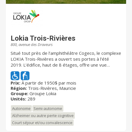
Lokia Trois-Rivières
800, avenue des Draveurs
Situé tout près de l’amphithéâtre Cogeco, le complexe
LOKIA Trois-Rivières a ouvert ses portes à l’été
2019. L’édifice, haut de 8 étages, offre une vue
imprenable sur la rivière St-Maurice et le fleuve St-
Laurent dans un quartier tranquille. Proposant un total
de 289 appartements locatifs avec services, LOKIA
Prix:
À partir de 1950$ par mois
Région:
Trois-Rivières, Mauricie
Trois-Rivières se distingue par sa fenestration
Groupe:
Groupe Lokia
généreuse, ses balcons privés, son style moderne et
Unités:
289
chaleureux, ainsi que son programme d’activités bien
garni. Plusieurs aménagements tels une piscine au sel,
Autonome
Semi-autonome
un cinéma, une salle d'exercice, une bibliothèque et
Alzheimer ou autre perte cognitive
une terrasse avec vue sur l'eau contribuent au
Court séjour et/ou convalescence
divertissement des résidents. Le concept “progressif”
de LOKIA Trois-Rivières en fait un milieu qui s’adapte