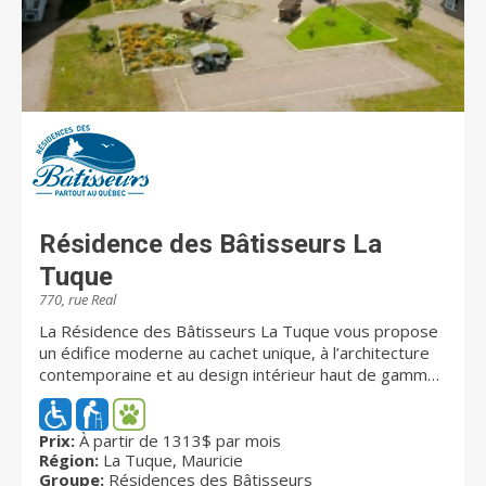
Résidence des Bâtisseurs La
Tuque
770, rue Real
La Résidence des Bâtisseurs La Tuque vous propose
un édifice moderne au cachet unique, à l’architecture
contemporaine et au design intérieur haut de gamme.
Elle comporte notamment un vaste hall d’entrée, un
salon d’accueil avec foyer électrique, des espaces
communs climatisés et deux ascenseurs. Les
Prix:
À partir de 1313$ par mois
Région:
La Tuque, Mauricie
résidents y bénéficient aussi d’une cour extérieure
Groupe:
Résidences des Bâtisseurs
aménagée. Tous les appartements proposent une