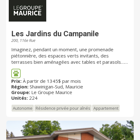
Les Jardins du Campanile
200, 116e Rue
Imaginez, pendant un moment, une promenade
piétonnière, des espaces verts invitants, des
terrasses bien aménagées avec tables et parasols…
Voilà le décor que nous vous proposons aux Jardins du
Campanile, une résidence pour retraités d'envergure
avec services, entièrement conçu pour répondre aux
Prix:
À partir de 1345$ par mois
Région:
Shawinigan-Sud, Mauricie
besoins de retraités désireux de vivre en sécurité et
Groupe:
Le Groupe Maurice
en toute liberté. La résidence pour retraités Les
Unités:
224
Jardins du Campanile reflète notre engagement à
créer des milieux de vie dynamiques, confortables,
Autonome
Résidence privée pour aînés
Appartement
chaleureux, abordables et sécuritaires, où il fait bon
vivre et socialiser entre amis.