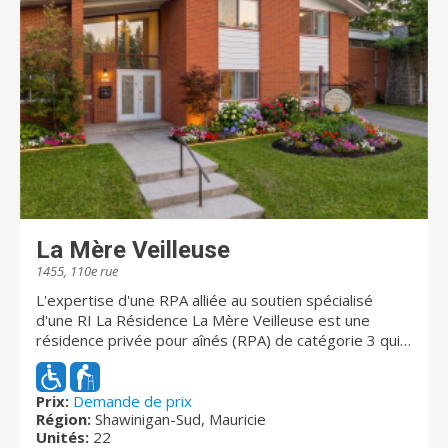
La Mère Veilleuse
1455, 110e rue
L'expertise d'une RPA alliée au soutien spécialisé
d'une RI La Résidence La Mère Veilleuse est une
résidence privée pour aînés (RPA) de catégorie 3 qui a
su évoluer pour répondre aux besoins croissants de la
communauté. Cette année, nous sommes fiers d'avoir
converti 12 places en Ressource Intermédiaire (RI)
Prix:
Demande de prix
Région:
Shawinigan-Sud, Mauricie
dédiées spécifiquement à une clientèle vivant avec
Unités:
22
une déficience intellectuelle (DI) ou un trouble du