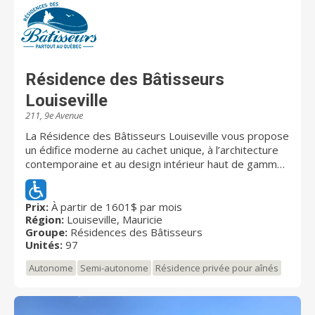
une partie de nos unités renforce notre mission : offrir
un toit où la sécurité rime avec dignité. Que ce soit
pour nos résidents en RPA ou nos usagers en volet
RI, nous veillons chaque jour à créer une ambiance
familiale, stimulante et respectueuse des besoins de
chacun.
Résidence des Bâtisseurs
Louiseville
211, 9e Avenue
La Résidence des Bâtisseurs Louiseville vous propose
un édifice moderne au cachet unique, à l’architecture
contemporaine et au design intérieur haut de gamme.
Elle comporte notamment un vaste hall d’entrée, un
salon d’accueil avec foyer électrique, des espaces
communs climatisés et des ascenseurs. Les résidents
Prix:
À partir de 1601$ par mois
Région:
Louiseville, Mauricie
y bénéficient aussi d’une terrasse extérieure
Groupe:
Résidences des Bâtisseurs
aménagée.
Unités:
97
Autonome
Semi-autonome
Résidence privée pour aînés