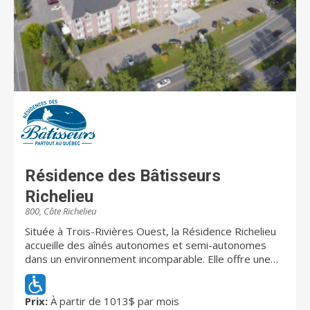
vous divertir. Vous pourrez donc profiter de moments
extraordinaires avec vos nouvelles connaissances et
profiter de beaux moments extérieurs.
Résidence des Bâtisseurs
Richelieu
800, Côte Richelieu
Située à Trois-Rivières Ouest, la Résidence Richelieu
accueille des aînés autonomes et semi-autonomes
dans un environnement incomparable. Elle offre une
gamme complète de services personnalisés d'une
qualité exceptionnelle. La Résidence Richelieu se
distingue par son caractère humain. C'est dans un
Prix:
À partir de 1013$ par mois