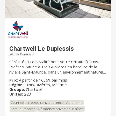
Chartwell Le Duplessis
20, rue Duplessis
Sérénité et convivialité pour votre retraite à Trois-
Rivières Située à Trois-Rivières en bordure de la
rivière Saint-Maurice, dans un environnement naturel
exceptionnel, Chartwell Le Duplessis est destinée aux
Prix:
À partir de 1636$ par mois
aînés autonomes et semi-autonomes, avec un accès à
Région:
Trois-Rivières, Mauricie
des soins additionnels au besoin. Cette résidence est
Groupe:
Chartwell
idéale pour ceux qui souhaitent vivre les beaux jours
Unités:
223
de leur retraite à proximité de leurs proches. Vous
Court séjour et/ou convalescence
Autonome
profiterez d’une vue magnifique sur la rivière depuis le
confort de votre studio ou de votre appartement 2 ½,
Semi-autonome
Résidence privée pour aînés
3 ½ ou 4 ½, tout en bénéficiant de la proximité des