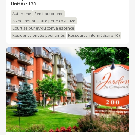
Unités:
138
porte patio d'une largeur de 8 pieds ainsi qu'un balcon
de 11x5 pieds.
Autonome
Semi-autonome
Alzheimer ou autre perte cognitive
Court séjour et/ou convalescence
Résidence privée pour aînés
Ressource intermédiaire (RI)