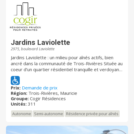
Jardins Laviolette
2975, boulevard Laviolette
Jardins Laviolette : un milieu pour aînés actifs, bien
ancré dans la communauté de Trois-Rivières Située au
coeur d’un quartier résidentiel tranquille et verdoyant
de Trois-Rivières, Jardins Laviolette offre plus de 300
appartements dans quatre pavillons accessibles à
tous, ayant chacun son offre distincte. Nous
Prix:
Demande de prix
Région:
Trois-Rivières, Mauricie
proposons aux retraités actifs un milieu de vie
Groupe:
Cogir Résidences
dynamique, ainsi qu’un large éventail de soins selon
Unités:
311
vos besoins. Un grand choix de studios et
d’appartements allant du 2 ½ au 5 ½, tous spacieux et
Autonome
Semi-autonome
Résidence privée pour aînés
confortables, permet de trouver chaussure à son
pied. Jardins Laviolette, vous bénéficiez d’un cadre
enchanteur qui vous permet de vous ressourcer, en