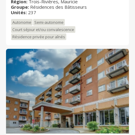
Région:
Trois-Rivières, Mauricie
esprit convivial que nous accompagnons les résidents
Groupe:
Résidences des Bâtisseurs
dans leurs activités quotidiennes tout en préservant
Unités:
237
leur autonomie. Notre équipe est formée de gens
respectueux de la vie privé des résidents, attentifs
Autonome
Semi-autonome
aux besoins de ceux-ci et à l'écoute de leur famille.
Court séjour et/ou convalescence
Résidence privée pour aînés