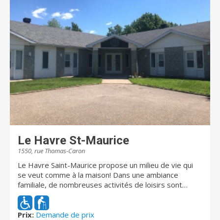
Le Havre St-Maurice
1550, rue Thomas-Caron
Le Havre Saint-Maurice propose un milieu de vie qui
se veut comme à la maison! Dans une ambiance
familiale, de nombreuses activités de loisirs sont
offertes. Nous sommes fiers de vous offrir des
services personalisés adaptés aux personnes vivants
avec des troubles cognitifs et de démence. Nous
Prix:
Demande de prix