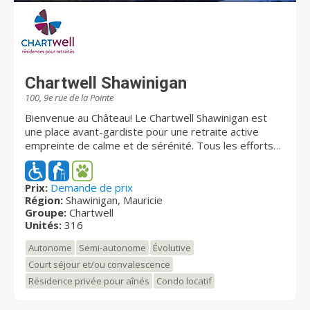
Chartwell Shawinigan
100, 9e rue de la Pointe
Bienvenue au Château! Le Chartwell Shawinigan est
une place avant-gardiste pour une retraite active
empreinte de calme et de sérénité. Tous les efforts
sont mis en place pour vous offrir des services
parfaitement adaptés à vos besoins. Notre milieu
s'adapte à votre rythme de vie. Le complexe est
Prix:
Demande de prix
Région:
Shawinigan, Mauricie
situé sur la 9e rue de la Pointe. Il se trouve à
Groupe:
Chartwell
proximité de la piste cyclable, de l'hôtel de ville, de
Unités:
316
l'église Saint-Pierre et de plusieurs services et
commerces. La résidence se caractérise par sa vue
Autonome
Semi-autonome
Évolutive
exceptionnelle sur la rivière Saint-Maurice et sur le
Court séjour et/ou convalescence
centre-ville de Shawinigan. La vue est imprenable peu
Résidence privée pour aînés
Condo locatif
importe l'appartement choisi. L'expérience client est
exceptionnelle. Le complexe offre 316 unités (285