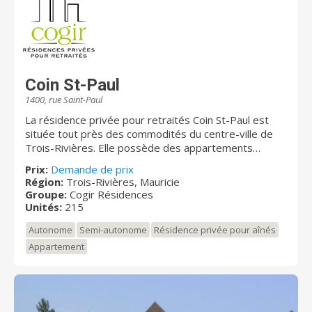
Coin St-Paul
1400, rue Saint-Paul
La résidence privée pour retraités Coin St-Paul est
située tout près des commodités du centre-ville de
Trois-Rivières. Elle possède des appartements
confortables et aménagés avec soin ainsi qu’une
Prix:
Demande de prix
grande cour extérieure et de magnifiques jardins. Son
Région:
Trois-Rivières, Mauricie
grand salon avec foyer adjacent à la salle des loisirs
Groupe:
Cogir Résidences
en fait un endroit accueillant et chaleureux.
Unités:
215
Autonome
Semi-autonome
Résidence privée pour aînés
Appartement