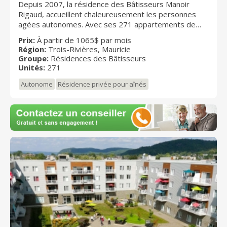
Depuis 2007, la résidence des Bâtisseurs Manoir
Rigaud, accueillent chaleureusement les personnes
agées autonomes. Avec ses 271 appartements de
styles variés et de diverses grandeurs, la résidence
Prix:
À partir de 1065$ par mois
des Bâtisseurs Manoir Rigaud propose un milieu de
Région:
Trois-Rivières, Mauricie
vie stimulant, sécuritaire et parfaitement adapté aux
Groupe:
Résidences des Bâtisseurs
attentes et aux habitudes de vie de ses résidents.
Unités:
271
Autonome
Résidence privée pour aînés