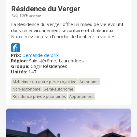
Résidence du Verger
150, 103E avenue
La Résidence du Verger offre un milieu de vie évolutif
dans un environnement sécuritaire et chaleureux.
Notre mission est d’enrichir de bonheur la vie des
résidents en visant l’épanouissement et le mieux-être.
Reconnue pour son équipe attentionnée, la résidence
privée pour retraités du Verger deviendra votre
Prix:
Demande de prix
Région:
Saint-Jérôme, Laurentides
deuxième famille! Venez voir la magnifique cour intime
Groupe:
Cogir Résidences
avec jardins et pommiers !
Unités:
147
Alzheimer ou autre perte cognitive
Autonome
Non-autonome
Semi-autonome
Résidence privée pour aînés
Appartement