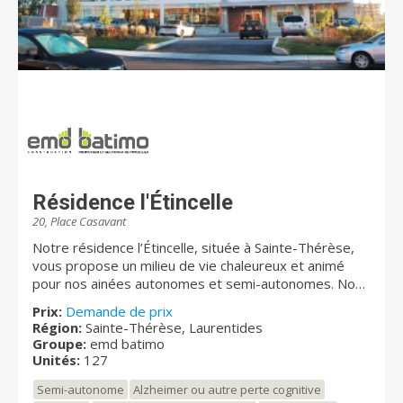
Résidence l'Étincelle
20, Place Casavant
Notre résidence l’Étincelle, située à Sainte-Thérèse,
vous propose un milieu de vie chaleureux et animé
pour nos ainées autonomes et semi-autonomes. Nous
avons plus de 125 résidents, une équipe de travail
Prix:
Demande de prix
dynamique et innovatrice. Notre mission est d’offrir
Région:
Sainte-Thérèse, Laurentides
des services personnalisés en milieu de vie
Groupe:
emd batimo
chaleureux, respectueux et stimulant afin de maintenir
Unités:
127
l’autonomie de nos résidents.
Semi-autonome
Alzheimer ou autre perte cognitive