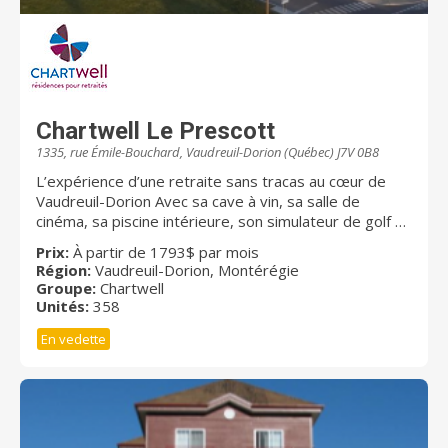
Chartwell Le Prescott
1335, rue Émile-Bouchard, Vaudreuil-Dorion (Québec) J7V 0B8
L’expérience d’une retraite sans tracas au cœur de
Vaudreuil-Dorion Avec sa cave à vin, sa salle de
cinéma, sa piscine intérieure, son simulateur de golf et
son café Internet, Chartwell Le Prescott donne autant
Prix:
À partir de 1793$ par mois
d’occasions aux résidents de socialiser entre eux que
Région:
Vaudreuil-Dorion, Montérégie
de se détendre dans un environnement paisible.
Groupe:
Chartwell
Notre résidence vous offre un vaste choix de studios
Unités:
358
et d’appartements 3 ½, 4 ½ et 5 ½. Des repas
En vedette
délicieux et nutritifs sont servis au quotidien dans
notre belle salle à manger de style restaurant, vous
procurant ainsi des moments de répit pour savourer
les plaisirs de table sans aucune tâche à accomplir.
Nous proposons également un service d’entretien
ménager mensuel et des services additionnels pour