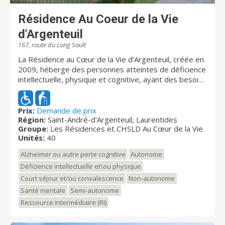
Résidence Au Coeur de la Vie
d'Argenteuil
167, route du Long Sault
La Résidence au Cœur de la Vie d’Argenteuil, créée en
2009, héberge des personnes atteintes de déficience
intellectuelle, physique et cognitive, ayant des besoins
d’assistance et de soins. Toutes les chambres
(simples ou doubles) sont équipées de commodités
et accessoires contribuant à agrémenter le séjour de
Prix:
Demande de prix
Région:
Saint-André-d'Argenteuil, Laurentides
nos résidents. Les résidents jouissent de soins et
Groupe:
Les Résidences et CHSLD Au Cœur de la Vie
services de qualité offerts par un personnel
Unités:
40
compétent et professionnel, le tout dans un
environnement sain et sécuritaire. Les Résidences au
Alzheimer ou autre perte cognitive
Autonome
Cœur de la Vie sont agréées par le Conseil Québécois
Déficience intellectuelle et\ou physique
d’Agrément (CQA) et sont membres de l'Association
Court séjour et/ou convalescence
Non-autonome
des ressources intermédiaires d'hébergement du
Québec (ARIHQ)
Santé mentale
Semi-autonome
Ressource intermédiaire (RI)