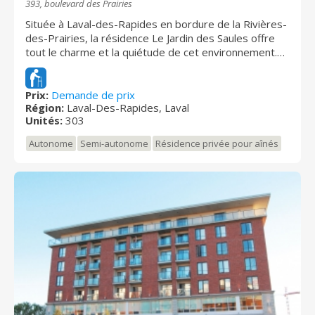
393, boulevard des Prairies
Située à Laval-des-Rapides en bordure de la Rivières-
des-Prairies, la résidence Le Jardin des Saules offre
tout le charme et la quiétude de cet environnement.
Elle accueille les aînés autonomes et semi-autonomes
à la recherche d'un milieu de vie paisible et de
services.
Prix:
Demande de prix
Région:
Laval-Des-Rapides, Laval
Unités:
303
Autonome
Semi-autonome
Résidence privée pour aînés