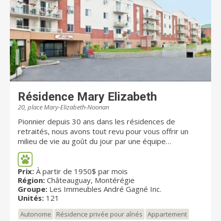
à proximité d’une multitude de services et de
commodités en plus d’offrir des vues spectaculaires
sur la montagne, le fleuve, le centre-ville ainsi que
Westmount, Eleva est à la hauteur de vos envies.
Résidence Mary Elizabeth
20, place Mary-Elizabeth-Noonan
Pionnier depuis 30 ans dans les résidences de
retraités, nous avons tout revu pour vous offrir un
milieu de vie au goût du jour par une équipe
professionnelle. Un concept qui propose un choix de
121 appartements où le traitement des espaces est
unique et innovant. LA SÉCURITÉ Résidence certifiée
Prix:
À partir de 1950$ par mois
Région:
Châteauguay, Montérégie
avec les normes recommandées, gicleurs dans tous
Groupe:
Les Immeubles André Gagné Inc.
les appartements et portes coupe-feu sur les étages.
Unités:
121
PLUS DE COMMODITÉS Salon de coiffure, loisirs et
plus. SANTÉ Infirmière et médecin à votre disposition,
Autonome
Résidence privée pour aînés
Appartement
assistance aux soins 24h/7J. TOUT À LA PORTÉE DE