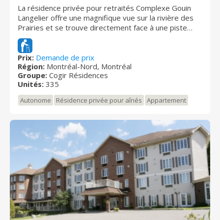
La résidence privée pour retraités Complexe Gouin
Langelier offre une magnifique vue sur la rivière des
Prairies et se trouve directement face à une piste
cyclable et un parc. Vous pourrez profiter de la
terrasse extérieure intime et conviviale, entièrement
aménagée. La résidence vous propose des
Prix:
Demande de prix
Région:
Montréal-Nord, Montréal
appartements très spacieux avec balcon ainsi qu’un
Groupe:
Cogir Résidences
ensemble de services qui vous assurent la tranquillité
Unités:
335
d’esprit.
Autonome
Résidence privée pour aînés
Appartement