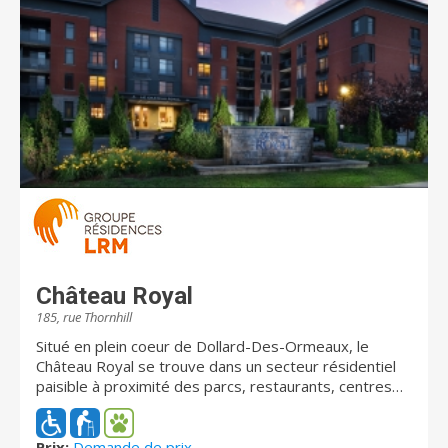
Château Royal
185, rue Thornhill
Situé en plein coeur de Dollard-Des-Ormeaux, le
Château Royal se trouve dans un secteur résidentiel
paisible à proximité des parcs, restaurants, centres
commerciaux, cliniques médicales, hôpitaux, banques
et autres services d’importance pour les aînés. La
résidence s'adresse aux aînés actifs qui désirent un
Prix:
Demande de prix