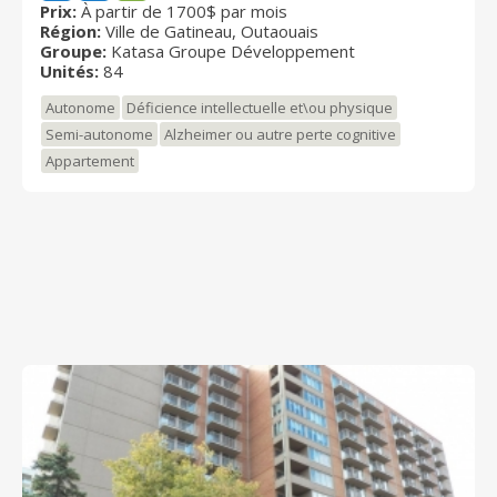
plus, la salle à manger du Bistro Le District (restaurant
Prix:
À partir de 1700$ par mois
Région:
Ville de Gatineau, Outaouais
ouvert au public), située au premier étage du Club,
Groupe:
Katasa Groupe Développement
vous accueille dans un environnement convivial où
Unités:
84
vous pouvez déguster tous les jours de délicieux
repas à la carte.
Autonome
Déficience intellectuelle et\ou physique
Semi-autonome
Alzheimer ou autre perte cognitive
Appartement