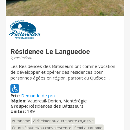
Résidence Le Languedoc
2, rue Boileau
Les Résidences des Bâtisseurs ont comme vocation
de développer et opérer des résidences pour
personnes âgées en région, partout au Québec.
Existant depuis 2003, nous sommes présents à
Cowansville, Rivière-du-Loup, Chambly, Coaticook,
Louiseville, Québec, Sept-Îles, Matane, Valleyfield,
Prix:
Demande de prix
Région:
Vaudreuil-Dorion, Montérégie
Vaudreuil, Baie-Saint-Paul et La Tuque. Notre nom «
Groupe:
Résidences des Bâtisseurs
Résidences des Bâtisseurs » se veut un hommage à
Unités:
199
tous ceux et celles qui ont contribué à construire le
Québec contemporain. Aux Résidences des
Autonome
Alzheimer ou autre perte cognitive
Bâtisseurs, nous croyons sincèrement que ces
Court séjour et/ou convalescence
Semi-autonome
personnes méritent amplement de vivre cette