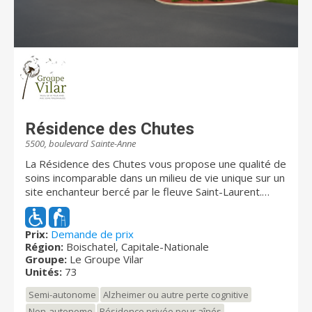
Résidence des Chutes
5500, boulevard Sainte-Anne
La Résidence des Chutes vous propose une qualité de
soins incomparable dans un milieu de vie unique sur un
site enchanteur bercé par le fleuve Saint-Laurent.
Construite en 2007, la Résidence des chutes est
située en bordure du fleuve à deux pas de la chute
Montmorency et quelques minutes de la Ville de
Prix:
Demande de prix
Région:
Boischatel, Capitale-Nationale
Québec. L’établissement possède 73 unités pour
Groupe:
Le Groupe Vilar
personnes âgées vivant avec des problèmes liés au
Unités:
73
vieillissement dont 29 unités sont réservées pour une
ressource intermédiaire. Il est divisé en trois milieux
Semi-autonome
Alzheimer ou autre perte cognitive
de vie distincts pour mieux répondre aux besoins de
Non-autonome
Résidence privée pour aînés