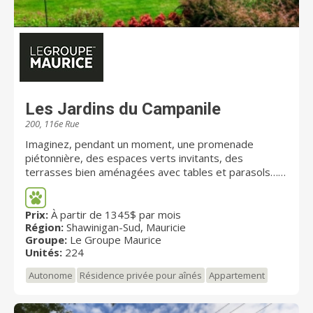
Les Jardins du Campanile
200, 116e Rue
Imaginez, pendant un moment, une promenade
piétonnière, des espaces verts invitants, des
terrasses bien aménagées avec tables et parasols…
Voilà le décor que nous vous proposons aux Jardins du
Campanile, une résidence pour retraités d'envergure
avec services, entièrement conçu pour répondre aux
Prix:
À partir de 1345$ par mois
Région:
Shawinigan-Sud, Mauricie
besoins de retraités désireux de vivre en sécurité et
Groupe:
Le Groupe Maurice
en toute liberté. La résidence pour retraités Les
Unités:
224
Jardins du Campanile reflète notre engagement à
créer des milieux de vie dynamiques, confortables,
Autonome
Résidence privée pour aînés
Appartement
chaleureux, abordables et sécuritaires, où il fait bon
vivre et socialiser entre amis.