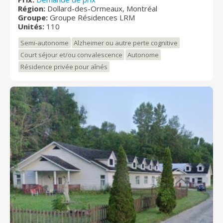
Région:
Dollard-des-Ormeaux, Montréal
mode de vie autonome dans un endroit chaleureux de
Groupe:
Groupe Résidences LRM
même qu'à ceux et celles qui nécessitent une
Unités:
110
attention particulière et des soins. Certaines unités
sont spécialement conçues pour les chaises roulantes.
Semi-autonome
Alzheimer ou autre perte cognitive
Court séjour et/ou convalescence
Autonome
Résidence privée pour aînés