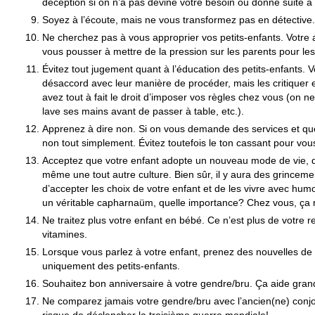
déception si on n’a pas deviné votre besoin ou donné suite à 
Soyez à l’écoute, mais ne vous transformez pas en détective.
Ne cherchez pas à vous approprier vos petits-enfants. Votre
vous pousser à mettre de la pression sur les parents pour les 
Évitez tout jugement quant à l’éducation des petits-enfants. 
désaccord avec leur manière de procéder, mais les critiquer 
avez tout à fait le droit d’imposer vos règles chez vous (on n
lave ses mains avant de passer à table, etc.).
Apprenez à dire non. Si on vous demande des services et que
non tout simplement. Évitez toutefois le ton cassant pour vous
Acceptez que votre enfant adopte un nouveau mode de vie, d
même une tout autre culture. Bien sûr, il y aura des grincem
d’accepter les choix de votre enfant et de les vivre avec hum
un véritable capharnaüm, quelle importance? Chez vous, ça re
Ne traitez plus votre enfant en bébé. Ce n’est plus de votre r
vitamines.
Lorsque vous parlez à votre enfant, prenez des nouvelles de
uniquement des petits-enfants.
Souhaitez bon anniversaire à votre gendre/bru. Ça aide gra
Ne comparez jamais votre gendre/bru avec l’ancien(ne) conjoi
risque de déclencher la troisième guerre mondiale!