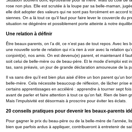
Situation souvent donc éprouvante pour la mère. Mais du côté de la b
rose non plus. Elle est scrutée à la loupe par sa belle-maman, jugé
elle doit adopter des valeurs qui ne sont pas forcément en accord to
siennes. On a là tout ce qu’il faut pour faire lever le couvercle du 
situation ne dégénère et possiblement porte atteinte à notre équilibr
Une relation à définir
Être beaux-parents, on l’a dit, ce n’est pas de tout repos. Avec les be
une nouvelle sorte de relation qui n’a rien à voir avec la relation qu
conjoint(e), nos amis. On est devenu(e) parent, et maintenant il fa
soit celui de belle-mère ou de beau-père. Et le mode d’emploi est i
tas, sans préavis, un jour de grande déclaration amoureuse de la pa
Il va sans dire qu’il est bien plus aisé d’être un bon parent qu’un
belle-mère. Cela nécessite beaucoup de réflexion, de lâcher prise et
certains apprentissages en accéléré : apprendre à tourner sept fo
avant de parler et faire attention à tout ce qu’on fait. Rien de bien gra
Mais l’impulsivité est désormais à proscrire pour éviter les éclats.
20 conseils pratiques pour devenir les beaux-parents id
Pour gagner le prix du beau-père ou de la belle-mère de l’année, li
bien que parfois ardus à appliquer, contribueront à entretenir de sai