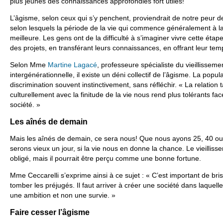
plus jeunes des connaissances approfondies fort utiles!
L’âgisme, selon ceux qui s’y penchent, proviendrait de notre peur de 
selon lesquels la période de la vie qui commence généralement à la 
meilleure. Les gens ont de la difficulté à s’imaginer vivre cette étap
des projets, en transférant leurs connaissances, en offrant leur tem
Selon Mme
Martine Lagacé
, professeure spécialiste du vieillissem
intergénérationnelle, il existe un déni collectif de l’âgisme. La popu
discrimination souvent instinctivement, sans réfléchir. « La relatio
culturellement avec la finitude de la vie nous rend plus tolérants fa
société. »
Les aînés de demain
Mais les aînés de demain, ce sera nous! Que nous ayons 25, 40 ou
serons vieux un jour, si la vie nous en donne la chance. Le vieilli
obligé, mais il pourrait être perçu comme une bonne fortune.
Mme Ceccarelli s’exprime ainsi à ce sujet : « C’est important de bris
tomber les préjugés.
Il faut arriver à créer une société dans laquell
une ambition et non une survie.
»
Faire cesser l’âgisme