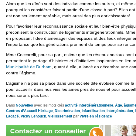
Alors que les aînés sont des individus comme les autres, et même a
pourquoi les considérer faisant partie d’une classe à part? Elles ont 
est non seulement agréable, mais aussi des plus enrichissantes!
Pour favoriser leur reconnaissance sociale et leur bien-être physiqu
préconisent la construction de logements intergénérationnels. Mm
en proposant l’idée d’aménager des espaces et des lieux intergénér
l’importance que les générations prennent du temps pour se rencon
Mme Ceccarelli, pour sa part, estime que les réseaux sociaux sont 
permettent le partage d’histoires et d’initiatives inspirantes en lien a
Municipalité de Durham
, quant à elle, a lancé en décembre une ca
contre l’âgisme.
L’âgisme n’a pas sa place dans une société dite évoluée comme la n
pour accueillir dans nos vies les aînés près de nous et pour accueil
nous serons plus tard.
Dans
Nouvelles
avec les mots clés
activité intergénérationnelle
,
Âge
,
âgism
Centres d’Accueil Héritage
,
Discrimination
,
Infantilisation
,
Intergénération
,
Lagacé
,
Vicky Lehouck
,
Vieillissement
par
Vivre en résidence